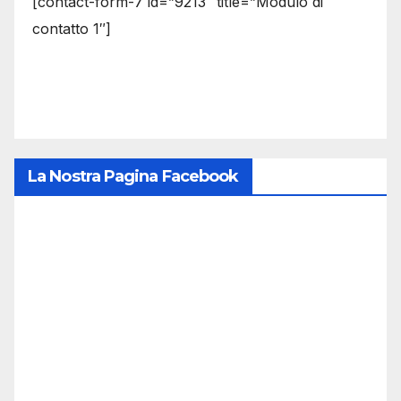
[contact-form-7 id=”9213″ title=”Modulo di
contatto 1″]
La Nostra Pagina Facebook