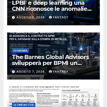
LPBF e deep learning una
CNN riconosce le anomalie
del bagno di fusione
AGOSTO 7, 2026
FANTASY
ECONOMIA
The Barnes Global Advisors
svilupperà per BPMI un
database per la stampa 3D
AGOSTO 7, 2026
FANTASY
metallica destinata alla filiera
navale statunitense
ULTIME NOTIZIE