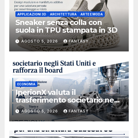
APPLICAZIONI 3D
ARCHITETTURA
ARTE E MODA
Sneaker senza colla con
suola in TPU stampata in 3D
AGOSTO 5, 2026
FANTASY
ECONOMIA
IperionX valuta il
trasferimento societario negli
Stati Uniti e rafforza il board,
AGOSTO 5, 2026
FANTASY
ha nominato Michael J.
Loparco amministratore
indipendente non esecutivo