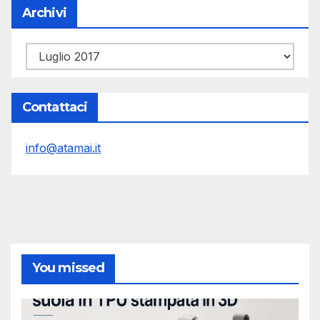
Archivi
Archivi
Contattaci
info@atamai.it
You missed