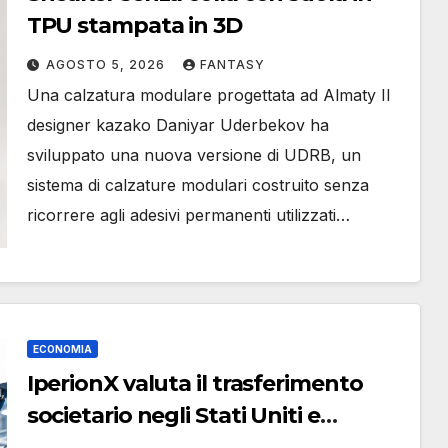
TPU stampata in 3D
AGOSTO 5, 2026
FANTASY
Una calzatura modulare progettata ad Almaty Il
designer kazako Daniyar Uderbekov ha
sviluppato una nuova versione di UDRB, un
sistema di calzature modulari costruito senza
ricorrere agli adesivi permanenti utilizzati…
ECONOMIA
IperionX valuta il trasferimento
societario negli Stati Uniti e
rafforza il board, ha nominato