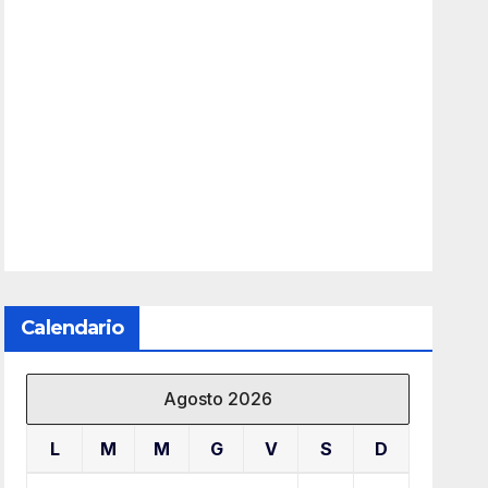
Calendario
Agosto 2026
L
M
M
G
V
S
D