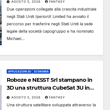
AGOSTO 5, 2026
FANTASY
Michael J. Loparco amministratore
Due operazioni collegate alla crescita industriale
indipendente non esecutivo
negli Stati Uniti IperionX Limited ha avviato il
percorso per trasferire negli Stati Uniti la sede
legale della società capogruppo e ha nominato
Michael…
APPLICAZIONI 3D
ECONOMIA
Roboze e NESST Srl stampano in
3D una struttura CubeSat 3U in
Carbon PEEK
AGOSTO 5, 2026
FANTASY
Una struttura satellitare sviluppata attraverso la