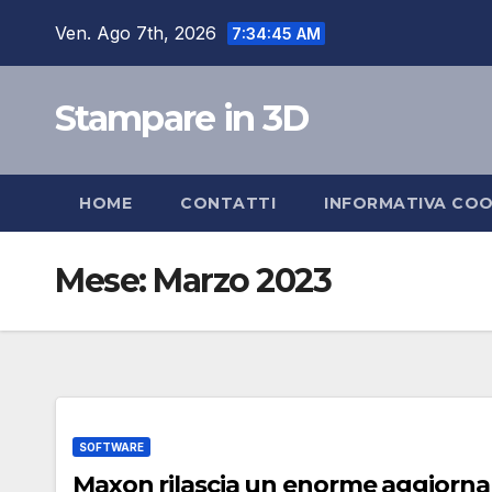
Salta
Ven. Ago 7th, 2026
7:34:46 AM
al
contenuto
Stampare in 3D
HOME
CONTATTI
INFORMATIVA COO
Mese:
Marzo 2023
SOFTWARE
Maxon rilascia un enorme aggior