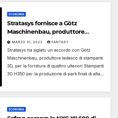
ECONOMIA
Stratasys fornisce a Götz
Maschinenbau, produttore
tedesco di stampanti 3D, quattro
MARZO 31, 2023
FANTASY
ulteriori sistemi 3D H350
Stratasys ha siglato un accordo con Götz
Maschinenbau, produttore tedesco di stampanti
3D, per la fornitura di quattro ulteriori Stampanti
3D H350 per la produzione di parti finali di alta…
ECONOMIA