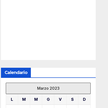
Calendario
Marzo 2023
L
M
M
G
V
S
D