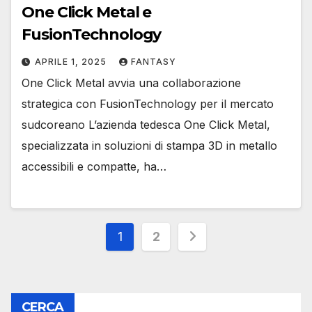
One Click Metal e
FusionTechnology
APRILE 1, 2025
FANTASY
One Click Metal avvia una collaborazione
strategica con FusionTechnology per il mercato
sudcoreano L’azienda tedesca One Click Metal,
specializzata in soluzioni di stampa 3D in metallo
accessibili e compatte, ha…
Paginazione
1
2
degli
articoli
CERCA