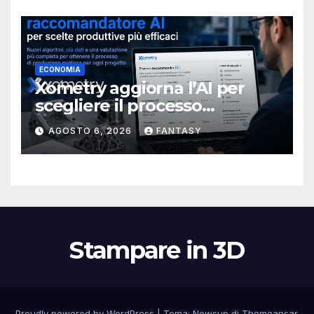
ECONOMIA
Xometry aggiorna l’AI per
scegliere il processo
produttivo più adatto
AGOSTO 6, 2026
FANTASY
Stampare in 3D
Proudly powered by WordPress
|
Tema:
Newsup
di
Themeansar
.