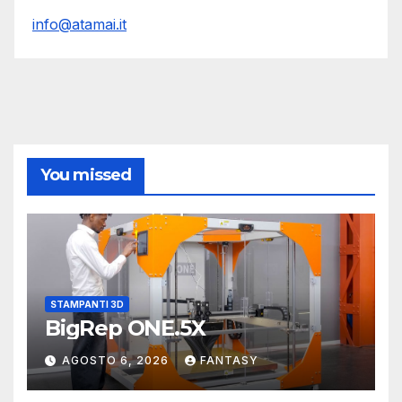
info@atamai.it
You missed
STAMPANTI 3D
BigRep ONE.5X
AGOSTO 6, 2026
FANTASY