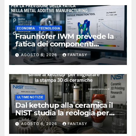
ECONOMIA
TECNOLOGIA
Fraunhofer IWM prevede la
fatica dei componenti
metallici stampati in 3D
AGOSTO 6, 2026
FANTASY
ULTIME NOTIZIE
Dal ketchup alla ceramica il
NIST studia la reologia per
rendere più affidabile la
AGOSTO 6, 2026
FANTASY
stampa 3D