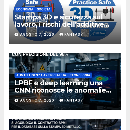
ECONOMIA
SOCIETÀ
Stampa 3D e sicurezza sul
lavoro, i rischi dell’additive
manufacturing secondo
AGOSTO 7, 2026
FANTASY
NIOSH
AI INTELLIGENZA ARTIFICIALE IA
TECNOLOGIA
LPBF e deep learning una
CNN riconosce le anomalie
del bagno di fusione
AGOSTO 7, 2026
FANTASY