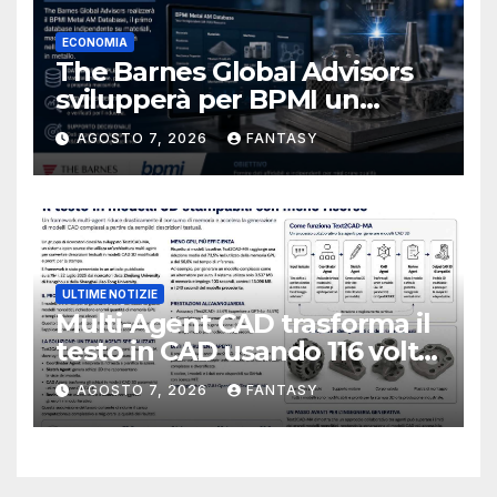
ECONOMIA
The Barnes Global Advisors
svilupperà per BPMI un
database per la stampa 3D
AGOSTO 7, 2026
FANTASY
metallica destinata alla filiera
navale statunitense
ULTIME NOTIZIE
Multi-Agent CAD trasforma il
testo in CAD usando 116 volte
meno token
AGOSTO 7, 2026
FANTASY