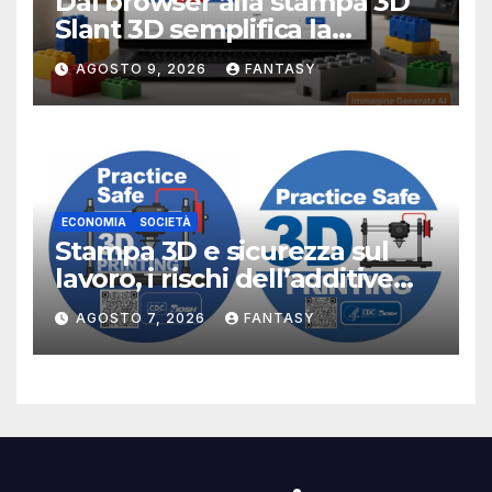
Dal browser alla stampa 3D
Slant 3D semplifica la
creazione di mattoncini
AGOSTO 9, 2026
FANTASY
compatibili LEGO
ECONOMIA
SOCIETÀ
Stampa 3D e sicurezza sul
lavoro, i rischi dell’additive
manufacturing secondo
AGOSTO 7, 2026
FANTASY
NIOSH