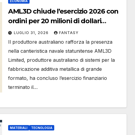
ECONOMIA
AML3D chiude l’esercizio 2026 con
ordini per 20 milioni di dollari
australiani e una pipeline
LUGLIO 31, 2026
FANTASY
commerciale da 78 milioni
Il produttore australiano rafforza la presenza
nella cantieristica navale statunitense AML3D
Limited, produttore australiano di sistemi per la
fabbricazione additiva metallica di grande
formato, ha concluso l’esercizio finanziario
terminato il…
MATERIALI
TECNOLOGIA