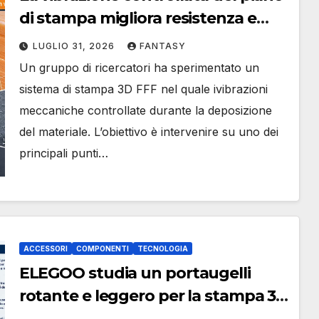
di stampa migliora resistenza e
adesione del PLA
LUGLIO 31, 2026
FANTASY
Un gruppo di ricercatori ha sperimentato un
sistema di stampa 3D FFF nel quale ivibrazioni
meccaniche controllate durante la deposizione
del materiale. L’obiettivo è intervenire su uno dei
principali punti…
ACCESSORI
COMPONENTI
TECNOLOGIA
ELEGOO studia un portaugelli
rotante e leggero per la stampa 3D
FFF multimateriale