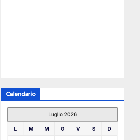
Calendario
Luglio 2026
L
M
M
G
V
S
D