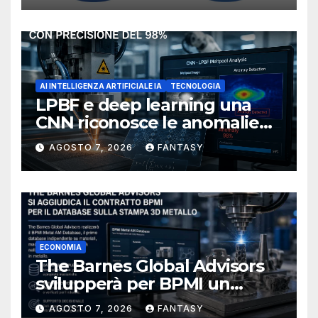
AI INTELLIGENZA ARTIFICIALE IA
TECNOLOGIA
LPBF e deep learning una
CNN riconosce le anomalie
del bagno di fusione
AGOSTO 7, 2026
FANTASY
ECONOMIA
The Barnes Global Advisors
svilupperà per BPMI un
database per la stampa 3D
AGOSTO 7, 2026
FANTASY