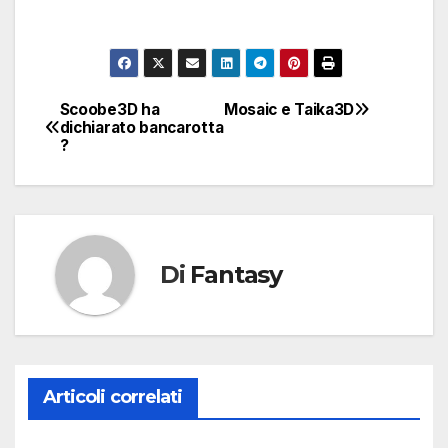
Scoobe3D ha
Mosaic e Taika3D
Navigazione
dichiarato bancarotta
?
articoli
Di
Fantasy
Articoli correlati