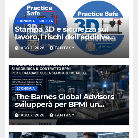
ECONOMIA
SOCIETÀ
Stampa 3D e sicurezza sul
lavoro, i rischi dell’additive
manufacturing secondo
AGO 7, 2026
FANTASY
NIOSH
ECONOMIA
The Barnes Global Advisors
svilupperà per BPMI un
database per la stampa 3D
AGO 7, 2026
FANTASY
metallica destinata alla filiera
navale statunitense