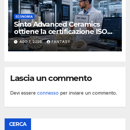
ECONOMIA
Sinto Advanced Ceramics
ottiene la certificazione ISO
9001 per la stampa 3D di
AGO 7, 2026
FANTASY
ceramiche tecniche
Lascia un commento
Devi essere
connesso
per inviare un commento.
CERCA