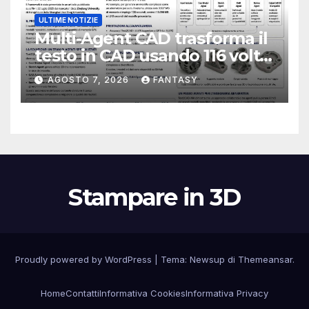
ULTIME NOTIZIE
Multi-Agent CAD trasforma il
testo in CAD usando 116 volte
meno token
AGOSTO 7, 2026
FANTASY
Stampare in 3D
Proudly powered by WordPress
|
Tema:
Newsup
di
Themeansar
.
Home
Contatti
Informativa Cookies
Informativa Privacy