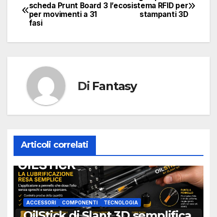
Navigazione
scheda Prunt Board 3
l’ecosistema RFID per
per movimenti a 31
stampanti 3D
articoli
fasi
Di
Fantasy
Articoli correlati
ACCESSORI
COMPONENTI
TECNOLOGIA
OilStick di Slant 3D semplifica