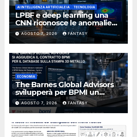
AI INTELLIGENZA ARTIFICIALE IA
TECNOLOGIA
LPBF e deep learning una
CNN riconosce le anomalie
del bagno di fusione
AGOSTO 7, 2026
FANTASY
ECONOMIA
The Barnes Global Advisors
svilupperà per BPMI un
database per la stampa 3D
AGOSTO 7, 2026
FANTASY
metallica destinata alla filiera
navale statunitense