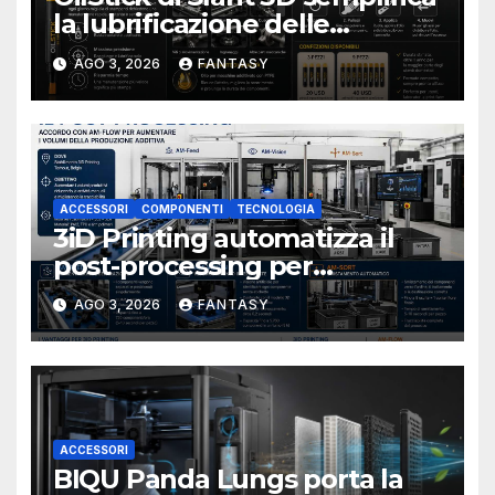
la lubrificazione delle
stampanti 3D con un
AGO 3, 2026
FANTASY
applicatore a pennello
ACCESSORI
COMPONENTI
TECNOLOGIA
3iD Printing automatizza il
post-processing per
aumentare i volumi della
AGO 3, 2026
FANTASY
produzione additiva
ACCESSORI
BIQU Panda Lungs porta la