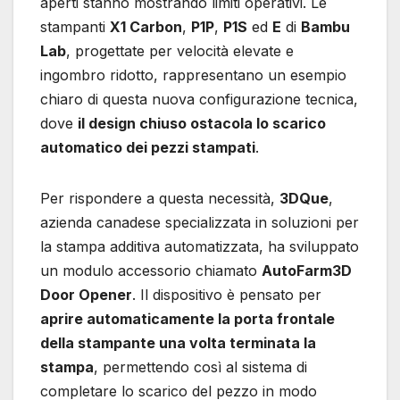
aperti stanno mostrando limiti operativi. Le
stampanti
X1 Carbon
,
P1P
,
P1S
ed
E
di
Bambu
Lab
, progettate per velocità elevate e
ingombro ridotto, rappresentano un esempio
chiaro di questa nuova configurazione tecnica,
dove
il design chiuso ostacola lo scarico
automatico dei pezzi stampati
.
Per rispondere a questa necessità,
3DQue
,
azienda canadese specializzata in soluzioni per
la stampa additiva automatizzata, ha sviluppato
un modulo accessorio chiamato
AutoFarm3D
Door Opener
. Il dispositivo è pensato per
aprire automaticamente la porta frontale
della stampante una volta terminata la
stampa
, permettendo così al sistema di
completare lo scarico del pezzo in modo