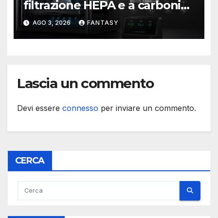
filtrazione HEPA e a carboni
attivi dentro le stampanti 3D
AGO 3, 2026
FANTASY
Bambu Lab
Lascia un commento
Devi essere
connesso
per inviare un commento.
CERCA