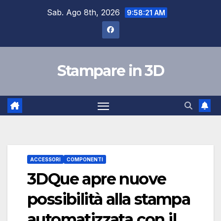
Salta
Sab. Ago 8th, 2026
9:58:22 AM
al
contenuto
Stampare in 3D
ACCESSORI
COMPONENTI
3DQue apre nuove
possibilità alla stampa
automatizzata con il