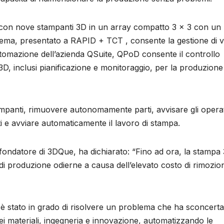
 con nove stampanti 3D in un array compatto 3 × 3 con un
stema, presentato a RAPID + TCT , consente la gestione di v
 automazione dell’azienda QSuite, QPoD consente il controllo
i 3D, inclusi pianificazione e monitoraggio, per la produzione
stampanti, rimuovere autonomamente parti, avvisare gli opera
ti e avviare automaticamente il lavoro di stampa.
ondatore di 3DQue, ha dichiarato: “Fino ad ora, la stampa 
 di produzione odierne a causa dell’elevato costo di rimozio
è stato in grado di risolvere un problema che ha sconcerta
dei materiali, ingegneria e innovazione, automatizzando le