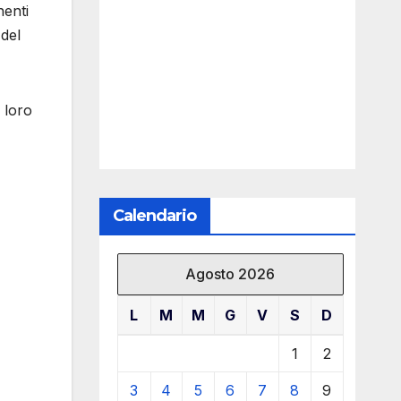
nenti
 del
 loro
Calendario
Agosto 2026
L
M
M
G
V
S
D
1
2
3
4
5
6
7
8
9