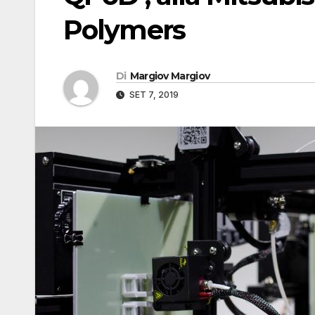
Polymers
Di
Margiov Margiov
SET 7, 2019