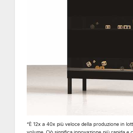
“È 12x a 40x più veloce della produzione in lot
volume. Ciò significa innovazione più rapida e 