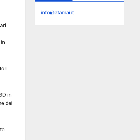
info@atamai.it
ari
 in
tori
3D in
ne dei
to