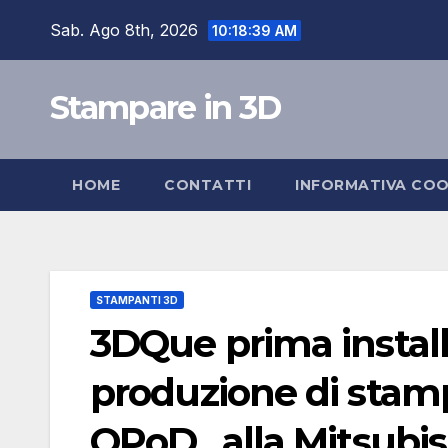
Salta
Sab. Ago 8th, 2026
10:18:40 AM
al
contenuto
Stampare in 3D
HOME
CONTATTI
INFORMATIVA COO
STAMPANTI 3D
3DQue prima install
produzione di stamp
QPoD , alla Mitsub