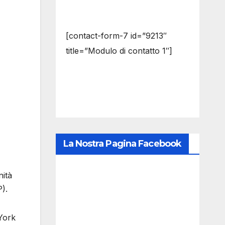
[contact-form-7 id=”9213″
title=”Modulo di contatto 1″]
La Nostra Pagina Facebook
nità
).
York