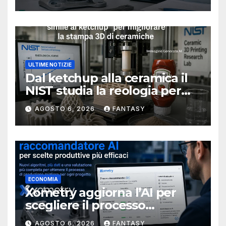
ULTIME NOTIZIE
Dal ketchup alla ceramica il
NIST studia la reologia per
rendere più affidabile la
AGOSTO 6, 2026
FANTASY
stampa 3D
ECONOMIA
Xometry aggiorna l’AI per
scegliere il processo
produttivo più adatto
AGOSTO 6, 2026
FANTASY