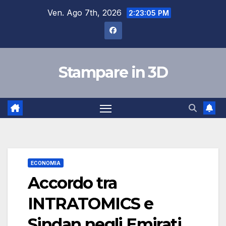
Salta
Ven. Ago 7th, 2026
2:23:06 PM
al
contenuto
Stampare in 3D
ECONOMIA
Accordo tra
INTRATOMICS e
Sindan negli Emirati