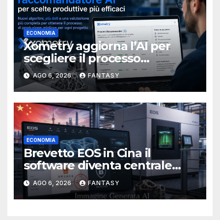
ECONOMIA
Xometry aggiorna l’AI per
scegliere il processo
produttivo più adatto
AGO 6, 2026
FANTASY
ECONOMIA
Brevetto EOS in Cina il
software diventa centrale
nella stampa 3D industriale
AGO 6, 2026
FANTASY