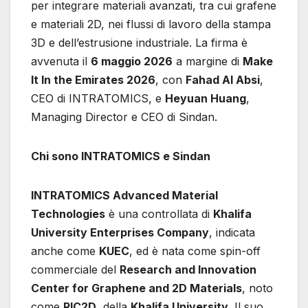
per integrare materiali avanzati, tra cui grafene
e materiali 2D, nei flussi di lavoro della stampa
3D e dell’estrusione industriale. La firma è
avvenuta il
6 maggio 2026
a margine di
Make
It In the Emirates 2026
, con
Fahad Al Absi
,
CEO di INTRATOMICS, e
Heyuan Huang
,
Managing Director e CEO di Sindan.
Chi sono INTRATOMICS e Sindan
INTRATOMICS Advanced Material
Technologies
è una controllata di
Khalifa
University Enterprises Company
, indicata
anche come
KUEC
, ed è nata come spin-off
commerciale del
Research and Innovation
Center for Graphene and 2D Materials
, noto
come
RIC2D
, della
Khalifa University
. Il suo