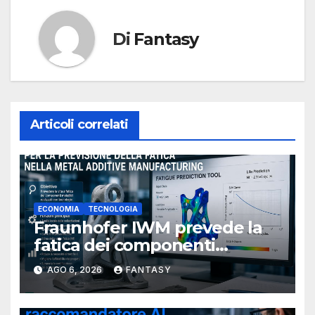
Di
Fantasy
Articoli correlati
ECONOMIA
TECNOLOGIA
Fraunhofer IWM prevede la
fatica dei componenti
metallici stampati in 3D
AGO 6, 2026
FANTASY