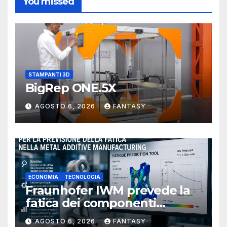
You missed
STAMPANTI 3D
BigRep ONE.5X
AGOSTO 6, 2026
FANTASY
ECONOMIA
TECNOLOGIA
Fraunhofer IWM prevede la
fatica dei componenti
metallici stampati in 3D
AGOSTO 6, 2026
FANTASY