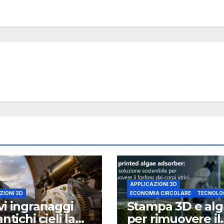
APPLICAZIONI 3D
ZIONI 3D
ECONOMIA CIRCOLARE
TECNOLO
i ingranaggi
Stampa 3D e al
ntichi cieli la
per rimuovere il