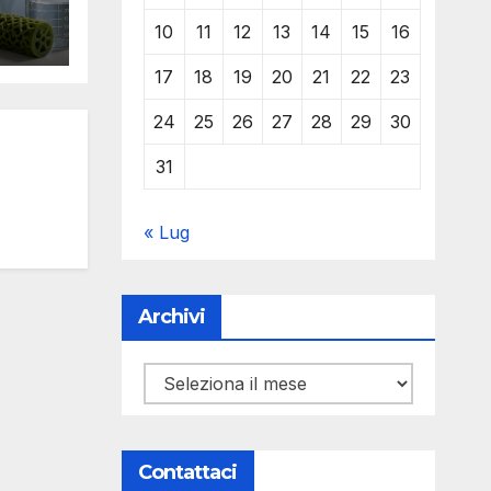
que
10
11
12
13
14
15
16
Y
17
18
19
20
21
22
23
24
25
26
27
28
29
30
31
« Lug
Archivi
Archivi
Contattaci