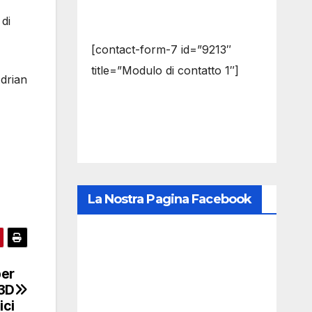
 di
[contact-form-7 id=”9213″
title=”Modulo di contatto 1″]
Adrian
La Nostra Pagina Facebook
per
 3D
ici