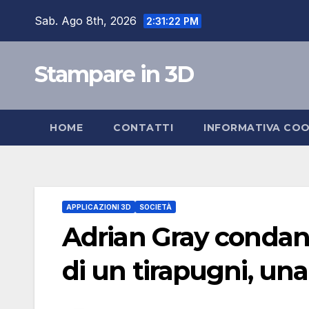
Salta
Sab. Ago 8th, 2026
2:31:23 PM
al
contenuto
Stampare in 3D
HOME
CONTATTI
INFORMATIVA COO
APPLICAZIONI 3D
SOCIETÀ
Adrian Gray condann
di un tirapugni, un