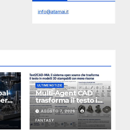
info@atamai.it
ULTIME NOTIZIE
bal
Multi-Agent CAD
perà
trasforma il testo in
CAD usando 116
AGOSTO 7, 2026
volte meno token
FANTASY
nata