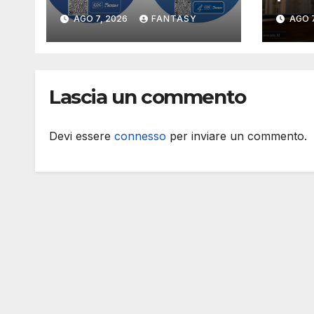
i rischi dell’additive
sta
AGO 7, 2026
FANTASY
AGO 7
manufacturing
aggi
secondo NIOSH
osse
1930
of A
Lascia un commento
Roc
Devi essere
connesso
per inviare un commento.