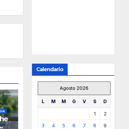
Calendario
Agosto 2026
L
M
M
G
V
S
D
GIA
1
2
ghe
3
4
5
6
7
8
9