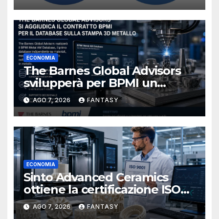
NIOSH
ECONOMIA
The Barnes Global Advisors
svilupperà per BPMI un
database per la stampa 3D
AGO 7, 2026
FANTASY
metallica destinata alla filiera
navale statunitense
ECONOMIA
Sinto Advanced Ceramics
ottiene la certificazione ISO
9001 per la stampa 3D di
AGO 7, 2026
FANTASY
ceramiche tecniche