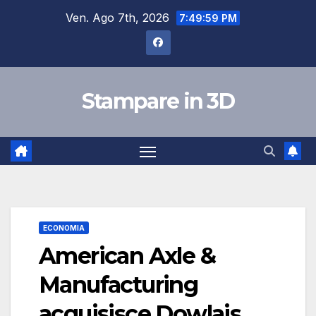
Salta
Ven. Ago 7th, 2026
7:50:00 PM
al
contenuto
Stampare in 3D
ECONOMIA
American Axle &
Manufacturing
acquisisce Dowlais