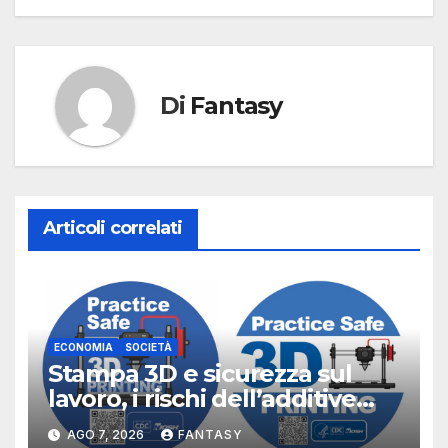
Di
Fantasy
Articoli correlati
ECONOMIA
SOCIETÀ
Stampa 3D e sicurezza sul
lavoro, i rischi dell’additive
manufacturing secondo
AGO 7, 2026
FANTASY