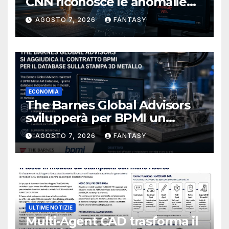
CNN riconosce le anomalie
del bagno di fusione
AGOSTO 7, 2026
FANTASY
ECONOMIA
The Barnes Global Advisors
svilupperà per BPMI un
database per la stampa 3D
AGOSTO 7, 2026
FANTASY
metallica destinata alla filiera
navale statunitense
ULTIME NOTIZIE
Multi-Agent CAD trasforma il