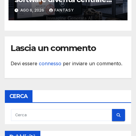
nella stampa 3D industriale
AGO 6, 2026
FANTASY
Lascia un commento
Devi essere
connesso
per inviare un commento.
CERCA