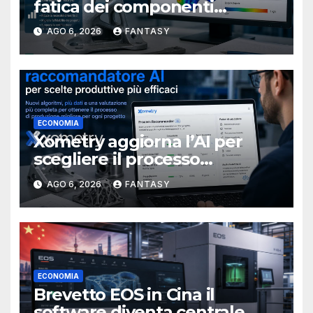
fatica dei componenti
metallici stampati in 3D
AGO 6, 2026
FANTASY
ECONOMIA
Xometry aggiorna l’AI per
scegliere il processo
produttivo più adatto
AGO 6, 2026
FANTASY
ECONOMIA
Brevetto EOS in Cina il
software diventa centrale