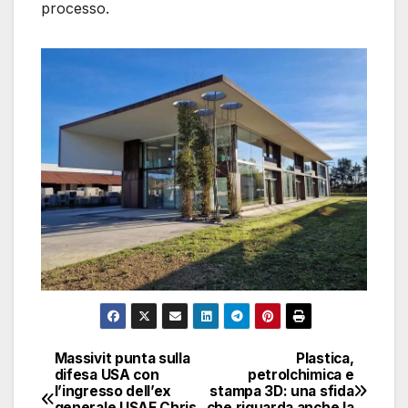
processo.
Massivit punta sulla
Plastica,
Navigazione
difesa USA con
petrolchimica e
l’ingresso dell’ex
stampa 3D: una sfida
articoli
generale USAF Chris
che riguarda anche la