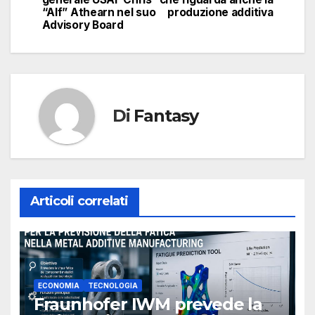
“Alf” Athearn nel suo
produzione additiva
Advisory Board
Di
Fantasy
Articoli correlati
ECONOMIA
TECNOLOGIA
Fraunhofer IWM prevede la