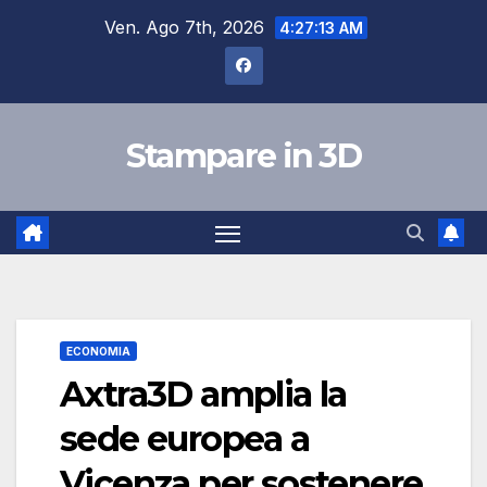
Salta
Ven. Ago 7th, 2026
4:27:14 AM
al
contenuto
Stampare in 3D
ECONOMIA
Axtra3D amplia la
sede europea a
Vicenza per sostenere