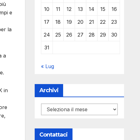
più
10
11
12
13
14
15
16
empi e
17
18
19
20
21
22
23
er la
24
25
26
27
28
29
30
31
a a
« Lug
e.
Archivi
K in
tore
Archivi
re,
Contattaci