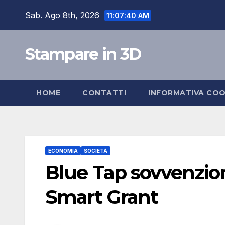
Salta
Sab. Ago 8th, 2026
11:07:41 AM
al
contenuto
Stampare in 3D
HOME
CONTATTI
INFORMATIVA COO
ECONOMIA
SOCIETÀ
Blue Tap sovvenzion
Smart Grant