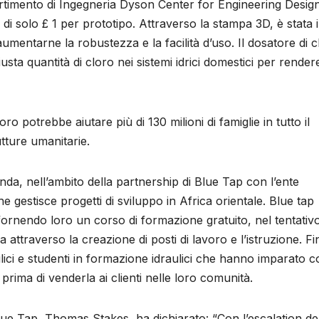
artimento di Ingegneria Dyson Center for Engineering Desig
to di solo £ 1 per prototipo. Attraverso la stampa 3D, è stata 
aumentarne la robustezza e la facilità d’uso. Il dosatore di c
sta quantità di cloro nei sistemi idrici domestici per render
ro potrebbe aiutare più di 130 milioni di famiglie in tutto il
utture umanitarie.
nda, nell’ambito della partnership di Blue Tap con l’ente
 gestisce progetti di sviluppo in Africa orientale. Blue tap
ali fornendo loro un corso di formazione gratuito, nel tentativo
 attraverso la creazione di posti di lavoro e l’istruzione. Fi
lici e studenti in formazione idraulici che hanno imparato 
 prima di venderla ai clienti nelle loro comunità.
lue Tap, Thomas Stakes, ha dichiarato: “Con l’escalation de