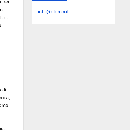
n per
in
info@atamai.it
loro
e
 di
nora,
come
lla