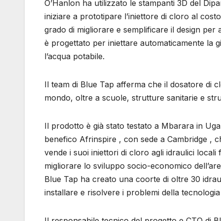
O’Hanlon ha utilizzato le stampanti 3D del Dip
iniziare a prototipare l’iniettore di cloro al cos
grado di migliorare e semplificare il design per 
è progettato per iniettare automaticamente la giu
l’acqua potabile.
Il team di Blue Tap afferma che il dosatore di clo
mondo, oltre a scuole, strutture sanitarie e str
Il prodotto è già stato testato a Mbarara in Uga
benefico Afrinspire , con sede a Cambridge , che
vende i suoi iniettori di cloro agli idraulici loc
migliorare lo sviluppo socio-economico dell’area
Blue Tap ha creato una coorte di oltre 30 idrau
installare e risolvere i problemi della tecnologia
Il responsabile tecnico del progetto e CTO di B