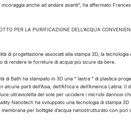
i incoraggia anche ad andare avanti”, ha affermato France
DOTTO PER LA PURIFICAZIONE DELL’ACQUA CONVENIE
ilità di progettazione associati alla stampa 3D, la tecnologia 
ivo di rendere le forniture di acqua più sicure da bere.
tà di Bath ha stampato in 3D una “ lastra ” di plastica proge
 alcune parti dell’Asia, dell’Africa e dell’America Latina. Il 
la luce ultravioletta del sole per uccidere i microbi dannosi ch
iquidity Nanotech ha sviluppato una tecnologia di stampa 3D
 a membrana per bottiglie d’acqua nanostrutturato con pori d