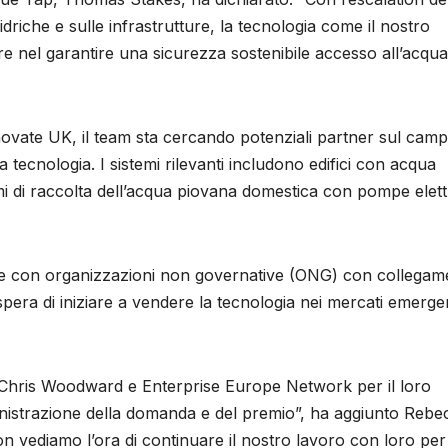
e idriche e sulle infrastrutture, la tecnologia come il nostro
e nel garantire una sicurezza sostenibile accesso all’acqu
novate UK, il team sta cercando potenziali partner sul cam
a tecnologia. I sistemi rilevanti includono edifici con acqua
i di raccolta dell’acqua piovana domestica con pompe elett
are con organizzazioni non governative (ONG) con collegame
 spera di iniziare a vendere la tecnologia nei mercati emerge
 Chris Woodward e Enterprise Europe Network per il loro
nistrazione della domanda e del premio”, ha aggiunto Rebe
n vediamo l’ora di continuare il nostro lavoro con loro per