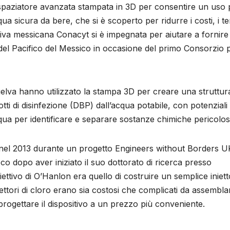
e spaziatore avanzata stampata in 3D per consentire un uso 
a sicura da bere, che si è scoperto per ridurre i costi, i t
tiva messicana Conacyt si è impegnata per aiutare a fornire
 del Pacifico del Messico in occasione del primo Consorzio p
 Huelva hanno utilizzato la stampa 3D per creare una struttur
tti di disinfezione (DBP) dall’acqua potabile, con potenziali
acqua per identificare e separare sostanze chimiche pericolos
nel 2013 durante un progetto Engineers without Borders U
o dopo aver iniziato il suo dottorato di ricerca presso
iettivo di O’Hanlon era quello di costruire un semplice iniet
niettori di cloro erano sia costosi che complicati da assembla
iprogettare il dispositivo a un prezzo più conveniente.