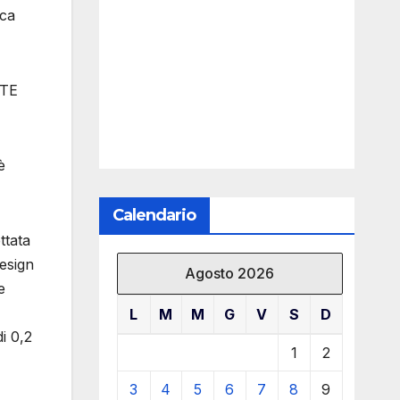
sca
NTE
è
Calendario
ttata
design
Agosto 2026
e
L
M
M
G
V
S
D
i 0,2
1
2
3
4
5
6
7
8
9