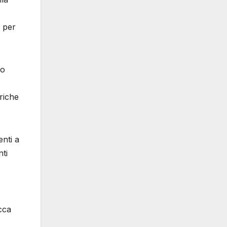
a per
po
riche
nti a
nti
cca