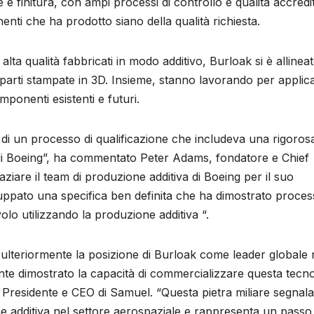
 finitura, con ampi processi di controllo e qualità accredit
ti che ha prodotto siano della qualità richiesta.
ta qualità fabbricati in modo additivo, Burloak si è allinea
parti stampate in 3D. Insieme, stanno lavorando per applica
ponenti esistenti e futuri.
i un processo di qualificazione che includeva una rigoros
 di Boeing”, ha commentato Peter Adams, fondatore e Chief
ziare il team di produzione additiva di Boeing per il suo
uppato una specifica ben definita che ha dimostrato proces
olo utilizzando la produzione additiva “.
a ulteriormente la posizione di Burloak come leader globale 
nte dimostrato la capacità di commercializzare questa tecno
 Presidente e CEO di Samuel. “Questa pietra miliare segnala
e additiva nel settore aerospaziale e rappresenta un passo