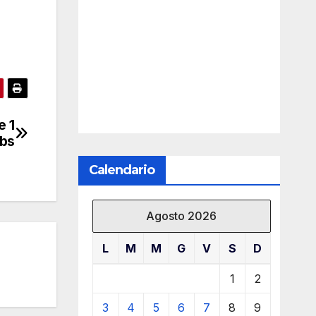
e 1
abs
Calendario
Agosto 2026
L
M
M
G
V
S
D
1
2
3
4
5
6
7
8
9