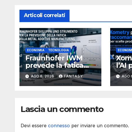
Articoli correlati
ECONOMIA
TECNOLOGIA
ECONOM
Fraunhofer IWM
Xome
prevede la fatica
l’AI 
dei componenti
proc
AGO 6, 2026
FANTASY
AGO 
metallici stampati in
più 
3D
Lascia un commento
Devi essere
connesso
per inviare un commento.