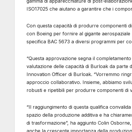
gamma di apparecchiature di post-elaborazione e
ISO17025 che aiutano a garantire che i componen
Con questa capacità di produrre componenti di al
con Boeing per fornire al gigante aerospaziale 
specifica BAC 5673 a diversi programmi per com
“Questa approvazione segna il completamento d
valutazione delle capacità di Burloak da parte
Innovation Officer di Burloak. “Vorremmo ringra
approccio collaborativo. Insieme, abbiamo svil
robusti e ripetibili per produrre componenti di v
“Il raggiungimento di questa qualifica convalid
spazio della produzione additiva e ha chiarame
di trasformazione”, ha aggiunto Colin Osborne,
anche la crescente importanza della produzion