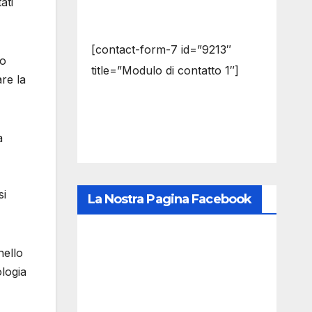
ati
[contact-form-7 id=”9213″
to
title=”Modulo di contatto 1″]
re la
a
si
La Nostra Pagina Facebook
nello
logia