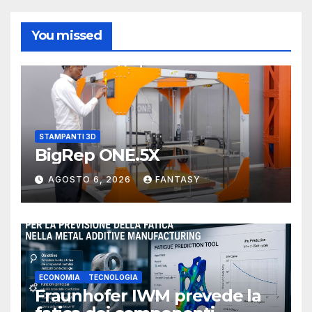
You missed
STAMPANTI 3D
BigRep ONE.5X
AGOSTO 6, 2026
FANTASY
ECONOMIA
TECNOLOGIA
Fraunhofer IWM prevede la