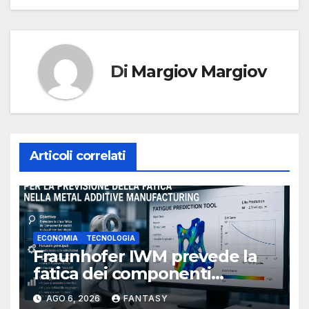
Di
Margiov Margiov
Articoli correlati
ECONOMIA
TECNOLOGIA
Fraunhofer IWM prevede la
fatica dei componenti
metallici stampati in 3D
AGO 6, 2026
FANTASY