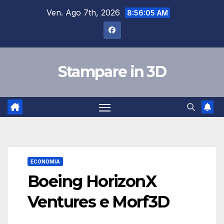
Salta
Ven. Ago 7th, 2026
8:56:06 AM
al
contenuto
Stampare in 3D
ECONOMIA
Boeing HorizonX
Ventures e Morf3D