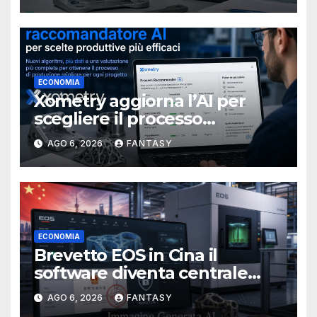
ECONOMIA
Xometry aggiorna l’AI per
scegliere il processo
produttivo più adatto
AGO 6, 2026
FANTASY
ECONOMIA
Brevetto EOS in Cina il
software diventa centrale
nella stampa 3D industriale
AGO 6, 2026
FANTASY