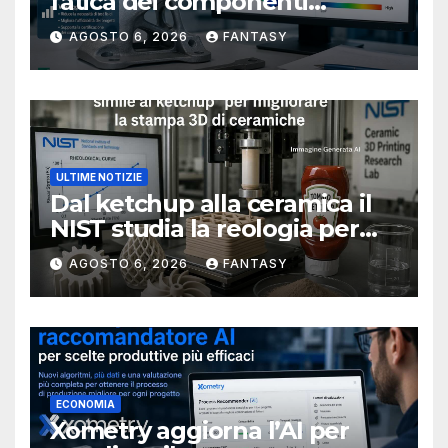
fatica dei componenti
metallici stampati in 3D
AGOSTO 6, 2026
FANTASY
ULTIME NOTIZIE
Dal ketchup alla ceramica il
NIST studia la reologia per
rendere più affidabile la
AGOSTO 6, 2026
FANTASY
stampa 3D
ECONOMIA
Xometry aggiorna l’AI per