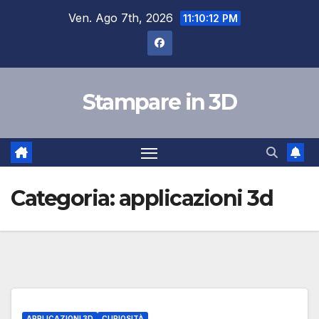
Salta
Ven. Ago 7th, 2026
11:10:13 PM
al
contenuto
Stampare in 3D
Categoria:
applicazioni 3d
APPLICAZIONI 3D
CURIOSITÀ