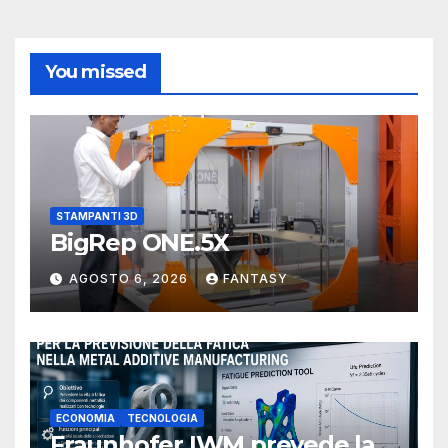
You missed
STAMPANTI 3D
BigRep ONE.5X
AGOSTO 6, 2026
FANTASY
ECONOMIA
TECNOLOGIA
Fraunhofer IWM prevede la