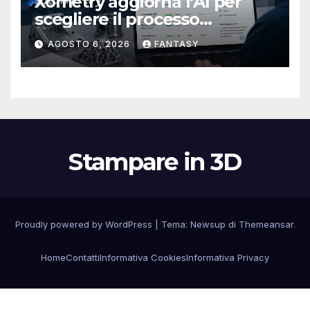
Xometry aggiorna l’AI per
scegliere il processo
produttivo più adatto
AGOSTO 6, 2026
FANTASY
Stampare in 3D
Proudly powered by WordPress
|
Tema:
Newsup
di
Themeansar
.
Home
Contatti
Informativa Cookies
Informativa Privacy