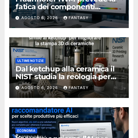
fatica dei componenti
metallici stampati in 3D
AGOSTO 6, 2026
FANTASY
ULTIME NOTIZIE
Dal ketchup alla ceramica il
NIST studia la reologia per
rendere più affidabile la
AGOSTO 6, 2026
FANTASY
stampa 3D
ECONOMIA