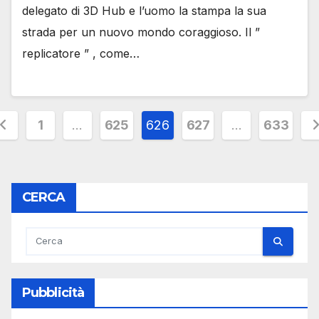
delegato di 3D Hub e l’uomo la stampa la sua
strada per un nuovo mondo coraggioso. Il ”
replicatore ” , come…
aginazione
1
…
625
626
627
…
633
egli
rticoli
CERCA
Pubblicità