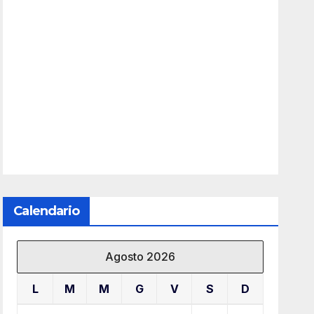
Calendario
Agosto 2026
L
M
M
G
V
S
D