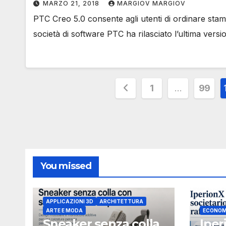
MARZO 21, 2018
MARGIOV MARGIOV
PTC Creo 5.0 consente agli utenti di ordinare stam
società di software PTC ha rilasciato l’ultima ver
Paginazione
1
…
99
degli
articoli
You missed
APPLICAZIONI 3D
ARCHITETTURA
ARTE E MODA
ECONOM
Sneaker senza colla
Iper