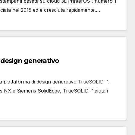
le stampanti basata su cloud 3DPrinterOS , numero 1
anciata nel 2015 ed è cresciuta rapidamente.…
design generativo
sua piattaforma di design generativo TrueSOLID ™.
s NX e Siemens SolidEdge, TrueSOLID ™ aiuta i