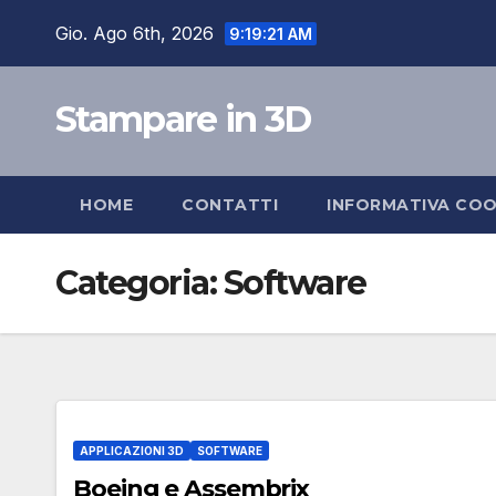
Salta
Gio. Ago 6th, 2026
9:19:22 AM
al
contenuto
Stampare in 3D
HOME
CONTATTI
INFORMATIVA COO
Categoria:
Software
APPLICAZIONI 3D
SOFTWARE
Boeing e Assembrix