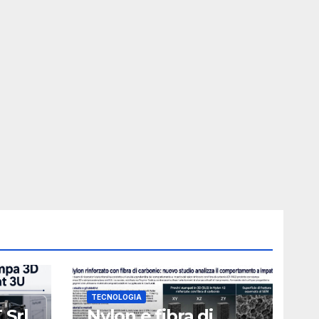
TECNOLOGIA
 Srl
Nylon e fibra di