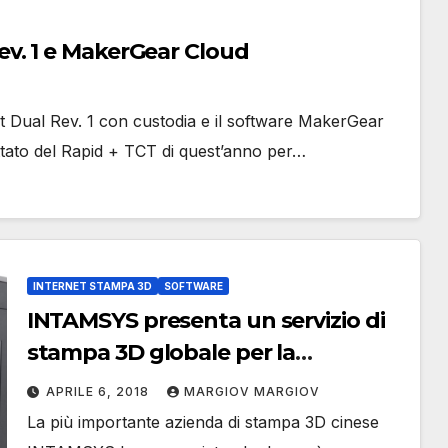
MakerGear M3 Independent Dual Rev. 1 e MakerGear Cloud
Dual Rev. 1 con custodia e il software MakerGear
ttato del Rapid + TCT di quest’anno per…
INTERNET STAMPA 3D
SOFTWARE
INTAMSYS presenta un servizio di
stampa 3D globale per la
produzione additiva su richiesta
APRILE 6, 2018
MARGIOV MARGIOV
La più importante azienda di stampa 3D cinese