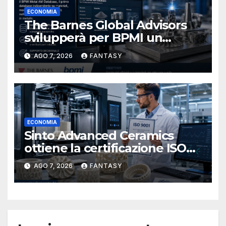
ECONOMIA
The Barnes Global Advisors
svilupperà per BPMI un
database per la stampa 3D
AGO 7, 2026
FANTASY
metallica destinata alla filiera
navale statunitense
ECONOMIA
Sinto Advanced Ceramics
ottiene la certificazione ISO
9001 per la stampa 3D di
AGO 7, 2026
FANTASY
ceramiche tecniche