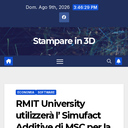
Salta
Dom. Ago 9th, 2026
3:46:30 PM
al
contenuto
Stampare in 3D
ECONOMIA
SOFTWARE
RMIT University
utilizzerà l’ Simufact
Additive di MSC per la