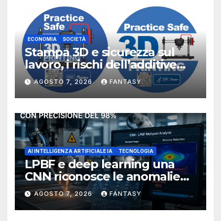
ECONOMIA
SOCIETÀ
Stampa 3D e sicurezza sul
lavoro, i rischi dell’additive
manufacturing secondo
AGOSTO 7, 2026
FANTASY
NIOSH
AI INTELLIGENZA ARTIFICIALE IA
TECNOLOGIA
LPBF e deep learning una
CNN riconosce le anomalie
del bagno di fusione
AGOSTO 7, 2026
FANTASY