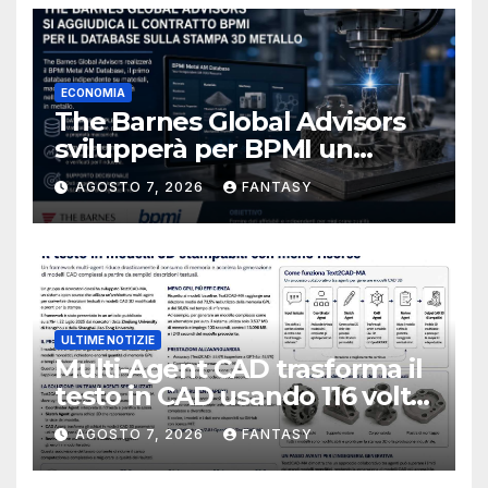
ECONOMIA
The Barnes Global Advisors
svilupperà per BPMI un
database per la stampa 3D
AGOSTO 7, 2026
FANTASY
metallica destinata alla filiera
navale statunitense
ULTIME NOTIZIE
Multi-Agent CAD trasforma il
testo in CAD usando 116 volte
meno token
AGOSTO 7, 2026
FANTASY