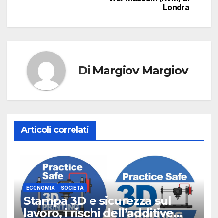
Londra
Di
Margiov Margiov
Articoli correlati
ECONOMIA
SOCIETÀ
Stampa 3D e sicurezza sul
lavoro, i rischi dell’additive