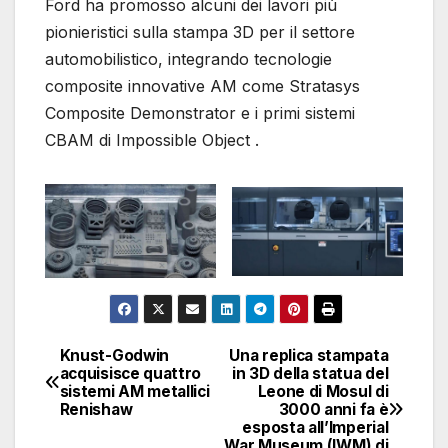
Ford ha promosso alcuni dei lavori più
pionieristici sulla stampa 3D per il settore
automobilistico, integrando tecnologie
composite innovative AM come Stratasys
Composite Demonstrator e i primi sistemi
CBAM di Impossible Object .
Knust-Godwin
Una replica stampata
Navigazione
acquisisce quattro
in 3D della statua del
sistemi AM metallici
Leone di Mosul di
articoli
Renishaw
3000 anni fa è
esposta all’Imperial
War Museum (IWM) di