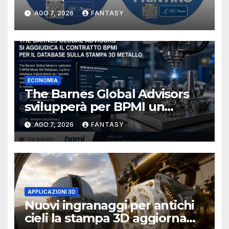
manufacturing secondo
AGO 7, 2026
FANTASY
NIOSH
ECONOMIA
The Barnes Global Advisors
svilupperà per BPMI un
database per la stampa 3D
AGO 7, 2026
FANTASY
metallica destinata alla filiera
navale statunitense
APPLICAZIONI 3D
Nuovi ingranaggi per antichi
cieli la stampa 3D aggiorna