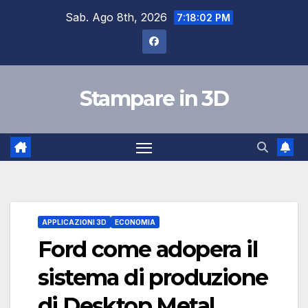
Salta
Sab. Ago 8th, 2026
7:18:03 PM
al
contenuto
Stampare in 3D
APPLICAZIONI 3D
ECONOMIA
Ford come adopera il
sistema di produzione
di Desktop Metal