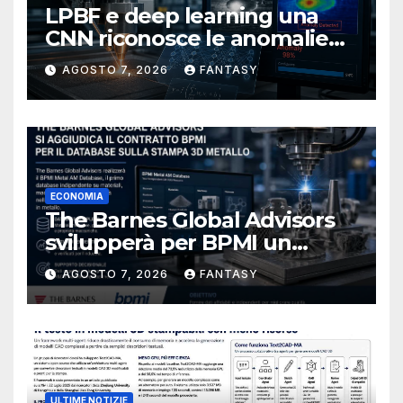
LPBF e deep learning una
CNN riconosce le anomalie
del bagno di fusione
AGOSTO 7, 2026
FANTASY
ECONOMIA
The Barnes Global Advisors
svilupperà per BPMI un
database per la stampa 3D
AGOSTO 7, 2026
FANTASY
metallica destinata alla filiera
navale statunitense
ULTIME NOTIZIE