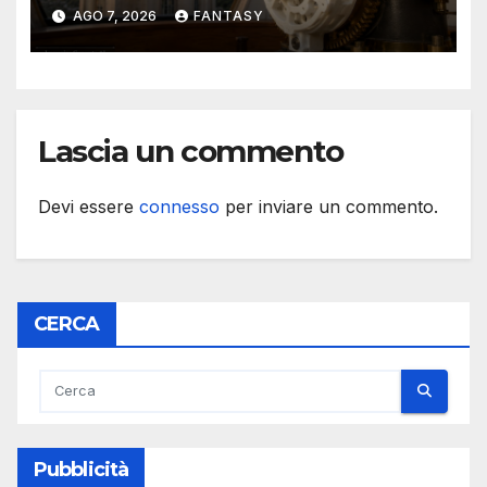
un osservatorio del 1930 della
AGO 7, 2026
FANTASY
University of Arkansas at
Little Rock
Lascia un commento
Devi essere
connesso
per inviare un commento.
CERCA
Pubblicità