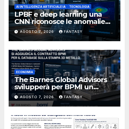
AI INTELLIGENZA ARTIFICIALE IA
TECNOLOGIA
LPBF e deep learning una
CNN riconosce le anomalie
del bagno di fusione
AGOSTO 7, 2026
FANTASY
ECONOMIA
The Barnes Global Advisors
svilupperà per BPMI un
database per la stampa 3D
AGOSTO 7, 2026
FANTASY
metallica destinata alla filiera
navale statunitense