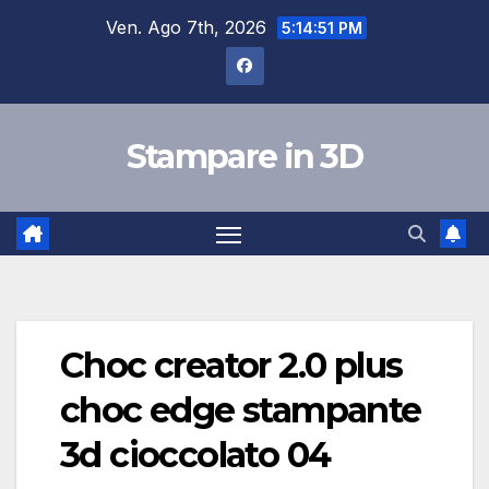
Salta
Ven. Ago 7th, 2026
5:14:52 PM
al
contenuto
Stampare in 3D
Choc creator 2.0 plus
choc edge stampante
3d cioccolato 04