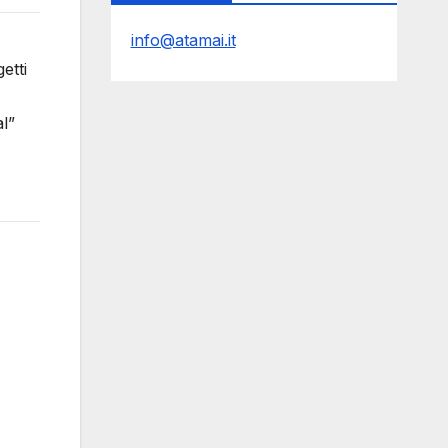
info@atamai.it
etti
l”