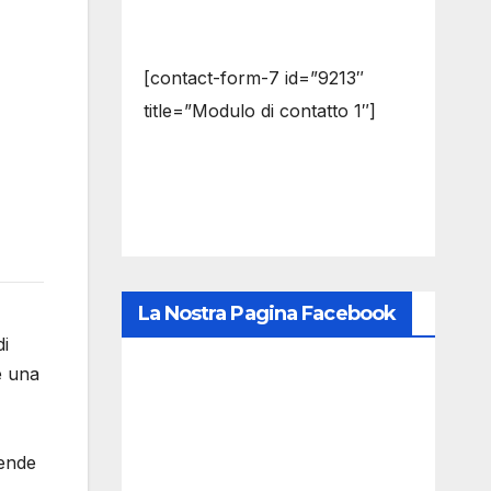
[contact-form-7 id=”9213″
title=”Modulo di contatto 1″]
La Nostra Pagina Facebook
di
e una
rende