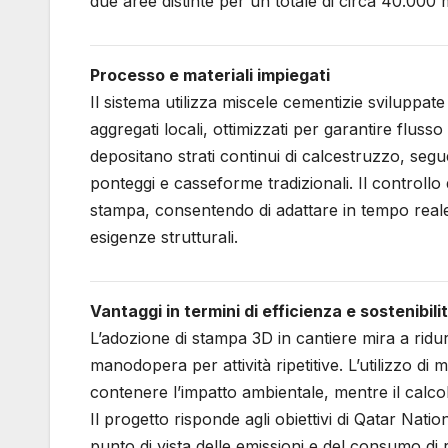
due aree distinte per un totale di circa 40.000 m² 
Processo e materiali impiegati
Il sistema utilizza miscele cementizie sviluppa
aggregati locali, ottimizzati per garantire fluss
depositano strati continui di calcestruzzo, seg
ponteggi e casseforme tradizionali. Il controllo 
stampa, consentendo di adattare in tempo reale l
esigenze strutturali.
Vantaggi in termini di efficienza e sostenibili
L’adozione di stampa 3D in cantiere mira a ridurr
manodopera per attività ripetitive. L’utilizzo di 
contenere l’impatto ambientale, mentre il calcol
Il progetto risponde agli obiettivi di Qatar Nati
punto di vista delle emissioni e del consumo di r