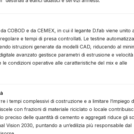
destinati a edifici didattici e servizi annessi.
te da COBOD e da CEMEX, in cui il legante D.fab viene unito 
o regolare e tempi di presa controllati. Le testine automatizza
uendo istruzioni generate da modelli CAD, riducendo al min
digitale avanzato gestisce parametri di estrusione e velocità 
e condizioni operative alle caratteristiche del mix e alle
tà
e i tempi complessivi di costruzione e a limitare l’impiego d
miscele con frazioni di materiale riciclato o locale contribuis
o preciso delle quantità di cemento e aggregati riduce gli sca
onal Vision 2030, puntando a un’edilizia più responsabile dal
isorse.