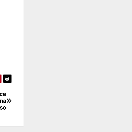
uce
ena
uso