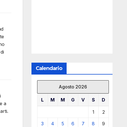
ad
te
imo
di
Calendario
Agosto 2026
i
L
M
M
G
V
S
D
ce a
rti.
1
2
3
4
5
6
7
8
9