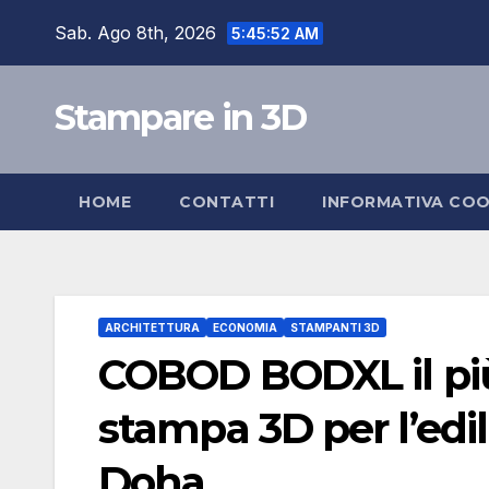
Skip
Sab. Ago 8th, 2026
5:45:53 AM
to
content
Stampare in 3D
HOME
CONTATTI
INFORMATIVA COO
ARCHITETTURA
ECONOMIA
STAMPANTI 3D
COBOD BODXL il più
stampa 3D per l’edil
Doha