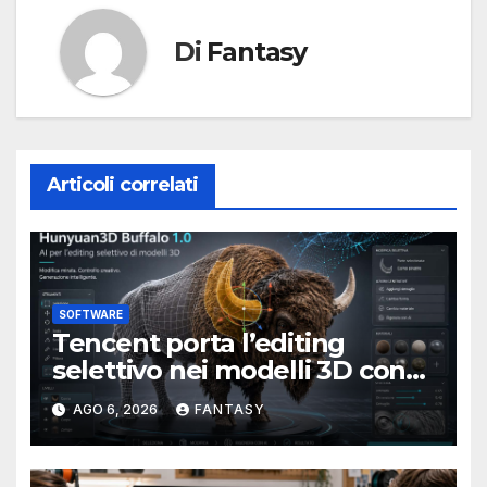
Di
Fantasy
Articoli correlati
SOFTWARE
Tencent porta l’editing
selettivo nei modelli 3D con
Hunyuan3D-Buffalo 1.0
AGO 6, 2026
FANTASY