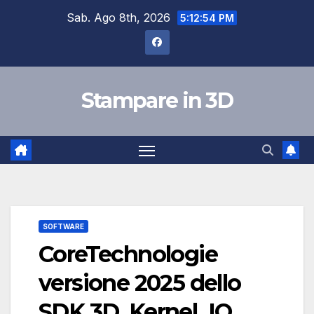
Salta
Sab. Ago 8th, 2026
5:12:55 PM
al
contenuto
Stampare in 3D
SOFTWARE
CoreTechnologie
versione 2025 dello
SDK 3D_Kernel_IO