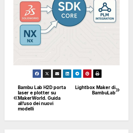
Bambu Lab H2D porta
Lightbox Maker di
Navigazione
laser e plotter su
BambuLab
MakerWorld. Guida
articoli
all’uso dei nuovi
modelli