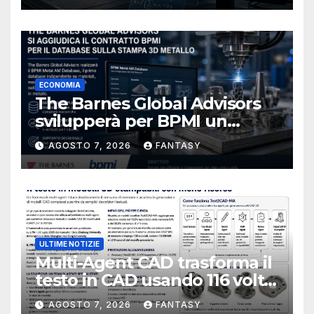
ECONOMIA
The Barnes Global Advisors
svilupperà per BPMI un
database per la stampa 3D
AGOSTO 7, 2026
FANTASY
metallica destinata alla filiera
navale statunitense
ULTIME NOTIZIE
Multi-Agent CAD trasforma il
testo in CAD usando 116 volte
meno token
AGOSTO 7, 2026
FANTASY