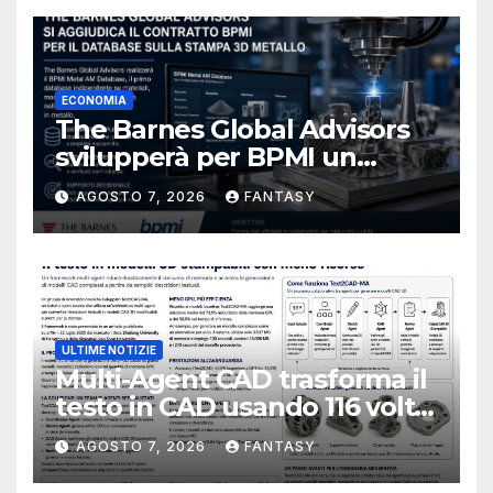
ECONOMIA
The Barnes Global Advisors
svilupperà per BPMI un
database per la stampa 3D
AGOSTO 7, 2026
FANTASY
metallica destinata alla filiera
navale statunitense
ULTIME NOTIZIE
Multi-Agent CAD trasforma il
testo in CAD usando 116 volte
meno token
AGOSTO 7, 2026
FANTASY