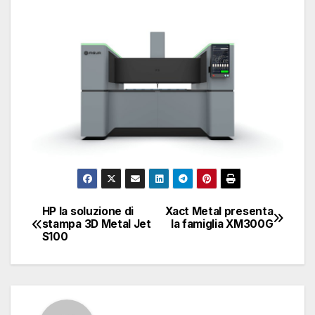
HP la soluzione di
Xact Metal presenta
Navigazione
stampa 3D Metal Jet
la famiglia XM300G
S100
articoli