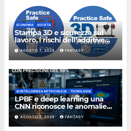
ECONOMIA
SOCIETÀ
Stampa 3D e sicurezza sul
lavoro, i rischi dell’additive
manufacturing secondo
AGOSTO 7, 2026
FANTASY
NIOSH
AI INTELLIGENZA ARTIFICIALE IA
TECNOLOGIA
LPBF e deep learning una
CNN riconosce le anomalie
del bagno di fusione
AGOSTO 7, 2026
FANTASY