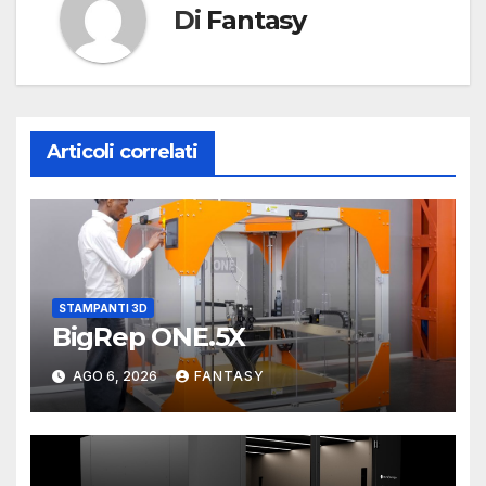
Di
Fantasy
Articoli correlati
STAMPANTI 3D
BigRep ONE.5X
AGO 6, 2026
FANTASY