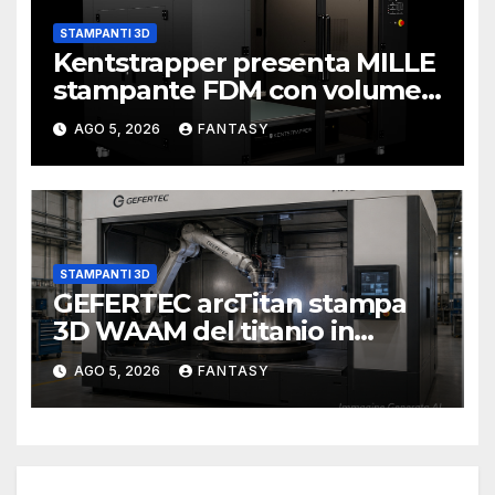
STAMPANTI 3D
Kentstrapper presenta MILLE
stampante FDM con volume
di stampa da un metro cubo
AGO 5, 2026
FANTASY
STAMPANTI 3D
GEFERTEC arcTitan stampa
3D WAAM del titanio in
camera inerte
AGO 5, 2026
FANTASY