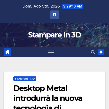
Salta
Dom. Ago 9th, 2026
3:29:11 AM
al
contenuto
Stampare in 3D
STAMPANTI 3D
Desktop Metal
introdurrà la nuova
tecnologia di