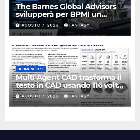
The Barnes Global Advisors
svilupperà per BPMI un
database per la stampa 3D
AGOSTO 7, 2026
FANTASY
metallica destinata alla filiera
navale statunitense
ULTIME NOTIZIE
Multi-Agent CAD trasforma il
testo in CAD usando 116 volte
meno token
AGOSTO 7, 2026
FANTASY