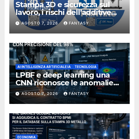
Stampa 3D e sicurezza sul
lavoro, i rischi dell’additive
manufacturing secondo
AGOSTO 7, 2026
FANTASY
NIOSH
AI INTELLIGENZA ARTIFICIALE IA
TECNOLOGIA
LPBF e deep learning una
CNN riconosce le anomalie
del bagno di fusione
AGOSTO 7, 2026
FANTASY
ECONOMIA