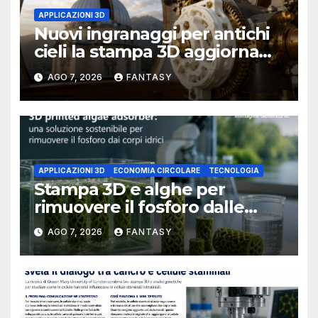
APPLICAZIONI 3D
Nuovi ingranaggi per antichi
cieli la stampa 3D aggiorna
un osservatorio del 1930 della
AGO 7, 2026
FANTASY
University of Arkansas at
Little Rock
APPLICAZIONI 3D
ECONOMIA CIRCOLARE
TECNOLOGIA
Stampa 3D e alghe per
rimuovere il fosforo dalle
acque il progetto della
AGO 7, 2026
FANTASY
Florida Atlantic University