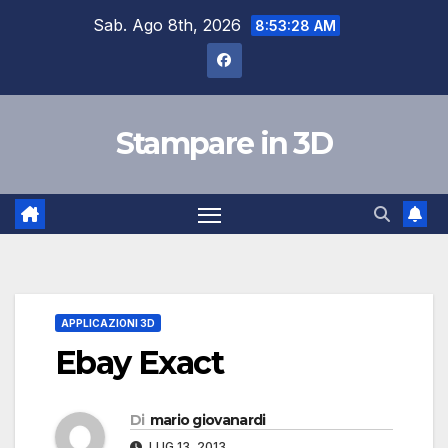
Salta
Sab. Ago 8th, 2026
8:53:29 AM
al
contenuto
Stampare in 3D
APPLICAZIONI 3D
Ebay Exact
Di
mario giovanardi
LUG 13, 2013