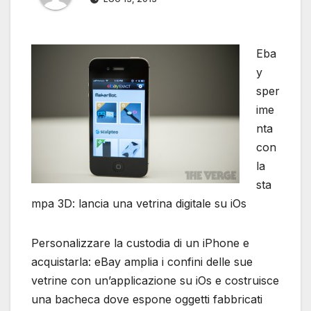
Eba
y
sper
ime
nta
con
la
sta
mpa 3D: lancia una vetrina digitale su iOs
Personalizzare la custodia di un iPhone e
acquistarla: eBay amplia i confini delle sue
vetrine con un’applicazione su iOs e costruisce
una bacheca dove espone oggetti fabbricati