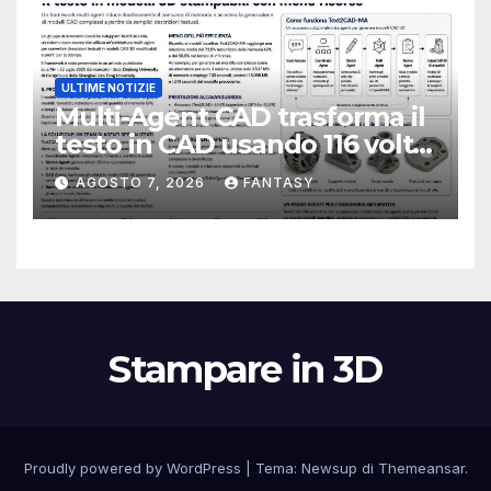
ULTIME NOTIZIE
Multi-Agent CAD trasforma il
testo in CAD usando 116 volte
meno token
AGOSTO 7, 2026
FANTASY
Stampare in 3D
Proudly powered by WordPress
|
Tema:
Newsup
di
Themeansar
.