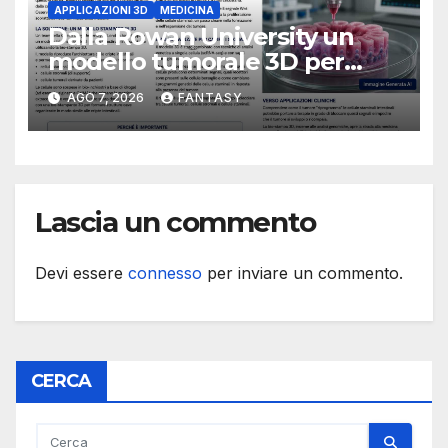
APPLICAZIONI 3D
MEDICINA
Dalla Rowan University un
modello tumorale 3D per
studiare il dialogo tra cancro
AGO 7, 2026
FANTASY
e cellule staminali
Lascia un commento
Devi essere
connesso
per inviare un commento.
CERCA