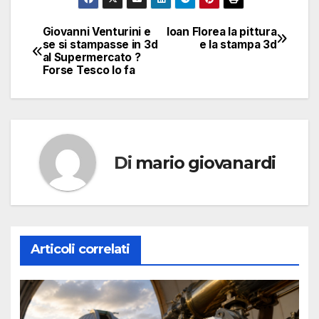
Giovanni Venturini e
Ioan Florea la pittura
Navigazione
se si stampasse in 3d
e la stampa 3d
al Supermercato ?
articoli
Forse Tesco lo fa
Di
mario giovanardi
Articoli correlati