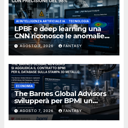
AI INTELLIGENZA ARTIFICIALE IA
TECNOLOGIA
LPBF e deep learning una
CNN riconosce le anomalie
del bagno di fusione
AGOSTO 7, 2026
FANTASY
ECONOMIA
The Barnes Global Advisors
svilupperà per BPMI un
database per la stampa 3D
AGOSTO 7, 2026
FANTASY
metallica destinata alla filiera
navale statunitense