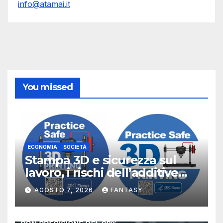
info@atamai.it
You missed
ECONOMIA
SOCIETÀ
Stampa 3D e sicurezza sul
lavoro, i rischi dell’additive
manufacturing secondo
AGOSTO 7, 2026
FANTASY
NIOSH