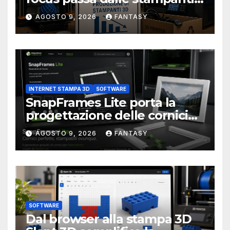
3D alla stampa UV?
AGOSTO 9, 2026
FANTASY
INTERNET STAMPA 3D
SOFTWARE
SnapFrames Lite porta la
progettazione delle cornici
personalizzate direttamente
AGOSTO 9, 2026
FANTASY
nel browser
SOFTWARE
Dal browser alla stampa 3D