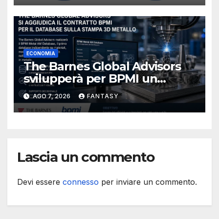
ECONOMIA
The Barnes Global Advisors
svilupperà per BPMI un
database per la stampa 3D
AGO 7, 2026
FANTASY
metallica destinata alla filiera
navale statunitense
Lascia un commento
Devi essere
connesso
per inviare un commento.