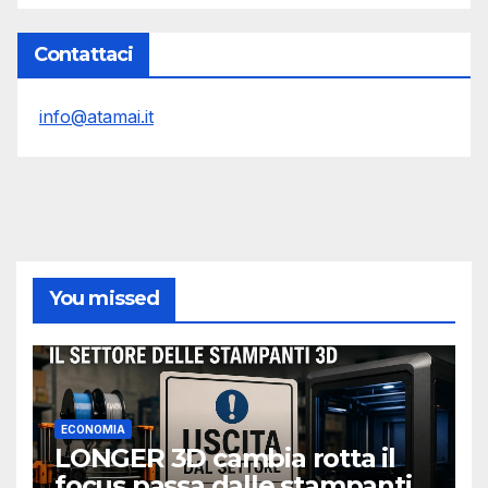
Contattaci
info@atamai.it
You missed
ECONOMIA
LONGER 3D cambia rotta il
focus passa dalle stampanti