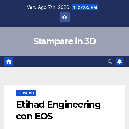
Salta
Ven. Ago 7th, 2026
11:27:06 AM
al
contenuto
Stampare in 3D
ECONOMIA
Etihad Engineering
con EOS