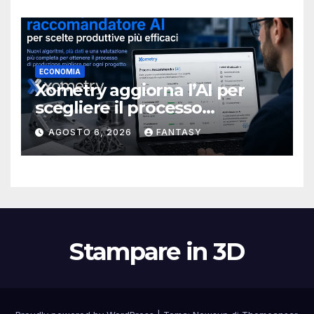
ECONOMIA
Xometry aggiorna l’AI per
scegliere il processo
produttivo più adatto
AGOSTO 6, 2026
FANTASY
Stampare in 3D