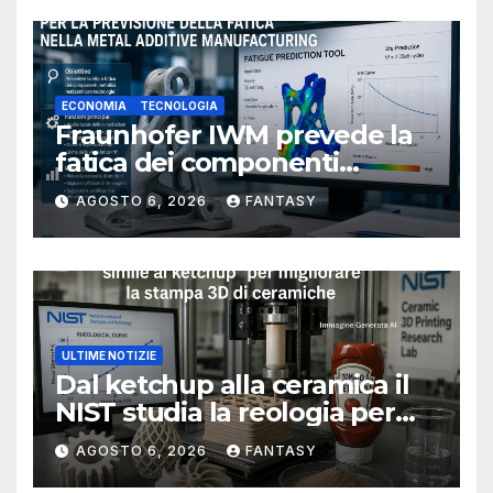
ECONOMIA
TECNOLOGIA
Fraunhofer IWM prevede la
fatica dei componenti
metallici stampati in 3D
AGOSTO 6, 2026
FANTASY
ULTIME NOTIZIE
Dal ketchup alla ceramica il
NIST studia la reologia per
rendere più affidabile la
AGOSTO 6, 2026
FANTASY
stampa 3D