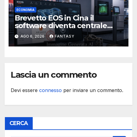
ECONOMIA
Brevetto EOS in Cina il
software diventa centrale
nella stampa 3D industriale
AGO 6, 2026
FANTASY
Lascia un commento
Devi essere
connesso
per inviare un commento.
CERCA