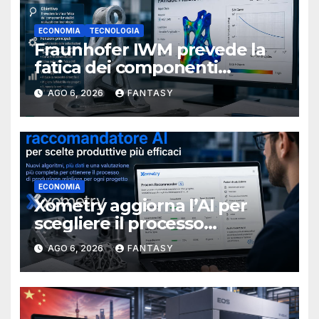
ECONOMIA
TECNOLOGIA
Fraunhofer IWM prevede la
fatica dei componenti
metallici stampati in 3D
AGO 6, 2026
FANTASY
ECONOMIA
Xometry aggiorna l’AI per
scegliere il processo
produttivo più adatto
AGO 6, 2026
FANTASY