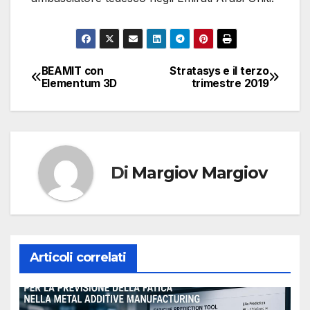
BEAMIT con
Stratasys e il terzo
Navigazione
Elementum 3D
trimestre 2019
articoli
Di
Margiov Margiov
Articoli correlati