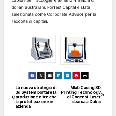
capitali per raccogliere almeno 4 milioni di
dollari australiani. Forrest Capital è stata
selezionata come Corporate Advisor per la
raccolta di capitali.
La nuova strategia di
Mlab Cusing 3D
Navigazione
3d System portare la
Printing Technology
produzione oltre che
di Concept Laser
articoli
la prototipazione in
sbarca a Dubai
azienda