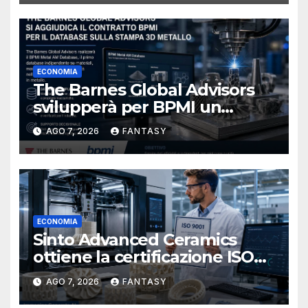
ECONOMIA
The Barnes Global Advisors
svilupperà per BPMI un
database per la stampa 3D
AGO 7, 2026
FANTASY
metallica destinata alla filiera
navale statunitense
ECONOMIA
Sinto Advanced Ceramics
ottiene la certificazione ISO
9001 per la stampa 3D di
AGO 7, 2026
FANTASY
ceramiche tecniche