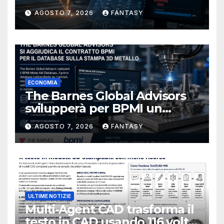
del bagno di fusione
AGOSTO 7, 2026
FANTASY
ECONOMIA
The Barnes Global Advisors
svilupperà per BPMI un
database per la stampa 3D
AGOSTO 7, 2026
FANTASY
metallica destinata alla filiera
navale statunitense
ULTIME NOTIZIE
Multi-Agent CAD trasforma il
testo in CAD usando 116 volte