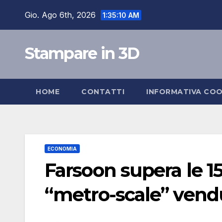
Salta
Gio. Ago 6th, 2026
1:35:11 AM
al
contenuto
Stampare in 3D
HOME
CONTATTI
INFORMATIVA COO
ECONOMIA
Farsoon supera le 1
“metro-scale” vend