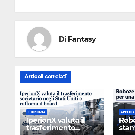
Di
Fantasy
Articoli correlati
ECONOMIA
APPLICA
IperionX valuta il
Robo
trasferimento
stam