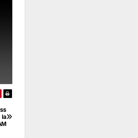
ess
 la
 AM