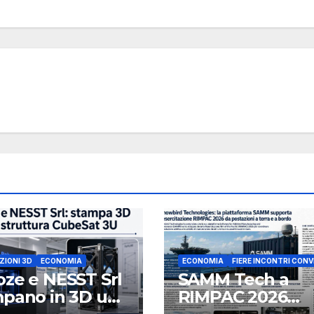
ZIONI 3D
ECONOMIA
ECONOMIA
FIERE INCONTRI CONV
ze e NESST Srl
SAMM Tech a
pano in 3D una
RIMPAC 2026