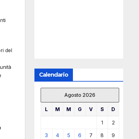
nti
ri del
unità
Calendario
e
Agosto 2026
L
M
M
G
V
S
D
1
2
a
3
4
5
6
7
8
9