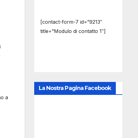
[contact-form-7 id=”9213″
title=”Modulo di contatto 1″]
i
n
La Nostra Pagina Facebook
no a