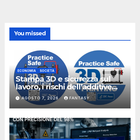
You missed
ECONOMIA
SOCIETÀ
Stampa 3D e sicurezza sul
lavoro, i rischi dell’additive
manufacturing secondo
AGOSTO 7, 2026
FANTASY
NIOSH