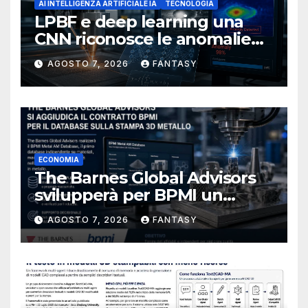
AI INTELLIGENZA ARTIFICIALE IA
TECNOLOGIA
LPBF e deep learning una
CNN riconosce le anomalie
del bagno di fusione
AGOSTO 7, 2026
FANTASY
ECONOMIA
The Barnes Global Advisors
svilupperà per BPMI un
database per la stampa 3D
AGOSTO 7, 2026
FANTASY
metallica destinata alla filiera
navale statunitense