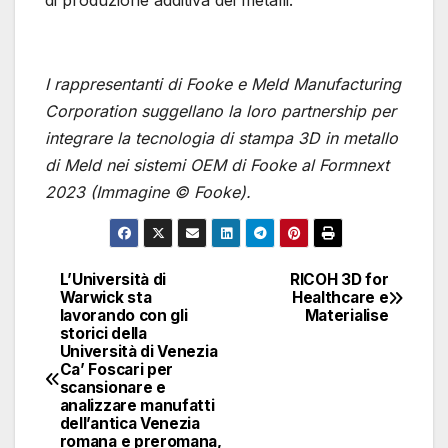
I rappresentanti di Fooke e Meld Manufacturing
Corporation suggellano la loro partnership per
integrare la tecnologia di stampa 3D in metallo
di Meld nei sistemi OEM di Fooke al Formnext
2023 (Immagine © Fooke).
L’Università di
RICOH 3D for
Navigazione
Warwick sta
Healthcare e
lavorando con gli
Materialise
articoli
storici della
Università di Venezia
Ca’ Foscari per
scansionare e
analizzare manufatti
dell’antica Venezia
romana e preromana,