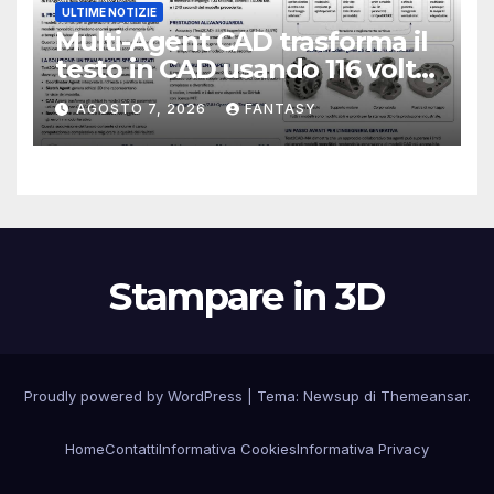
ULTIME NOTIZIE
Multi-Agent CAD trasforma il
testo in CAD usando 116 volte
meno token
AGOSTO 7, 2026
FANTASY
Stampare in 3D
Proudly powered by WordPress
|
Tema:
Newsup
di
Themeansar
.
Home
Contatti
Informativa Cookies
Informativa Privacy