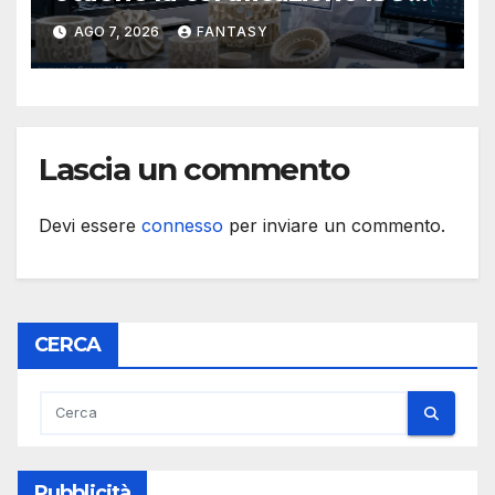
9001 per la stampa 3D di
AGO 7, 2026
FANTASY
ceramiche tecniche
Lascia un commento
Devi essere
connesso
per inviare un commento.
CERCA
Pubblicità