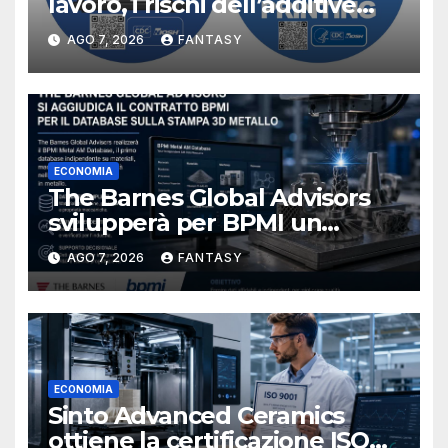
lavoro, i rischi dell’additive
manufacturing secondo
AGO 7, 2026
FANTASY
NIOSH
ECONOMIA
The Barnes Global Advisors
svilupperà per BPMI un
database per la stampa 3D
AGO 7, 2026
FANTASY
metallica destinata alla filiera
navale statunitense
ECONOMIA
Sinto Advanced Ceramics
ottiene la certificazione ISO