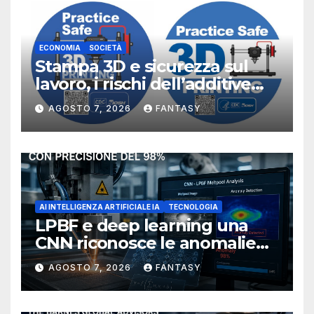
ECONOMIA
SOCIETÀ
Stampa 3D e sicurezza sul
lavoro, i rischi dell’additive
manufacturing secondo
AGOSTO 7, 2026
FANTASY
NIOSH
AI INTELLIGENZA ARTIFICIALE IA
TECNOLOGIA
LPBF e deep learning una
CNN riconosce le anomalie
del bagno di fusione
AGOSTO 7, 2026
FANTASY