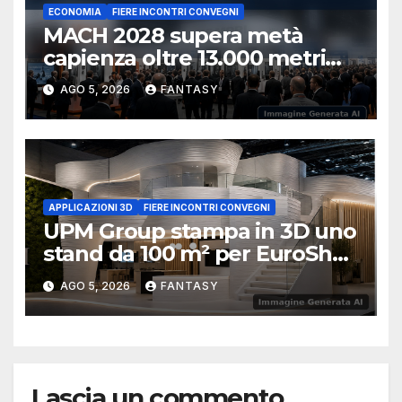
ECONOMIA
FIERE INCONTRI CONVEGNI
MACH 2028 supera metà
capienza oltre 13.000 metri
quadrati già prenotati
AGO 5, 2026
FANTASY
APPLICAZIONI 3D
FIERE INCONTRI CONVEGNI
UPM Group stampa in 3D uno
stand da 100 m² per EuroShop
2026
AGO 5, 2026
FANTASY
Lascia un commento