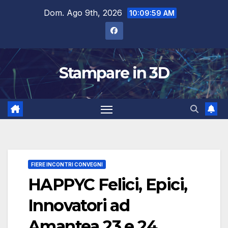
Salta
Dom. Ago 9th, 2026
10:10:00 AM
al
contenuto
Stampare in 3D
FIERE INCONTRI CONVEGNI
HAPPYC Felici, Epici,
Innovatori ad
Amantea 23 e 24