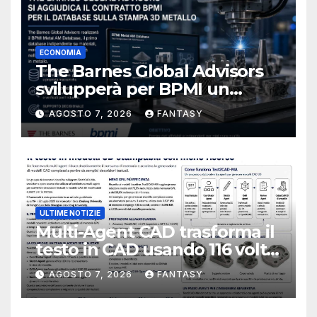
ECONOMIA
The Barnes Global Advisors
svilupperà per BPMI un
database per la stampa 3D
AGOSTO 7, 2026
FANTASY
metallica destinata alla filiera
navale statunitense
ULTIME NOTIZIE
Multi-Agent CAD trasforma il
testo in CAD usando 116 volte
meno token
AGOSTO 7, 2026
FANTASY