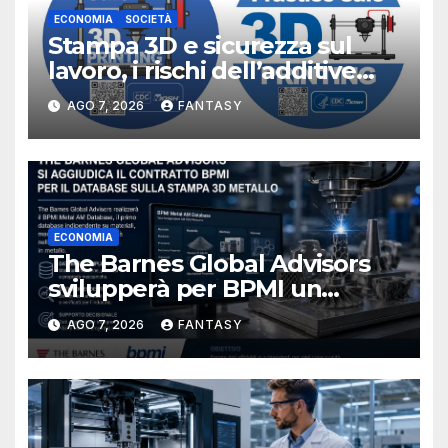
ECONOMIA
SOCIETÀ
Stampa 3D e sicurezza sul
lavoro, i rischi dell’additive
manufacturing secondo
AGO 7, 2026
FANTASY
NIOSH
ECONOMIA
The Barnes Global Advisors
svilupperà per BPMI un
database per la stampa 3D
AGO 7, 2026
FANTASY
metallica destinata alla filiera
navale statunitense