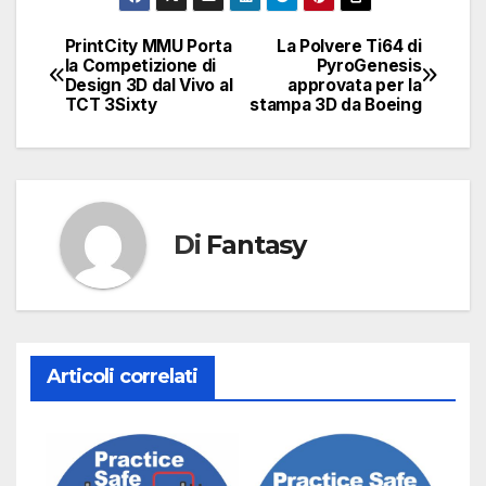
PrintCity MMU Porta
La Polvere Ti64 di
Navigazione
la Competizione di
PyroGenesis
Design 3D dal Vivo al
approvata per la
articoli
TCT 3Sixty
stampa 3D da Boeing
Di
Fantasy
Articoli correlati