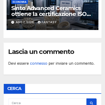
ECONOMIA
Sinto Advanced Ceramics
ottiene la certificazione ISO
9001 per la stampa 3D di
AGO 7, 2026
FANTASY
ceramiche tecniche
Lascia un commento
Devi essere
connesso
per inviare un commento.
CERCA