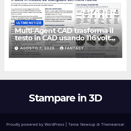
ULTIME NOTIZIE
Multi-Agent CAD trasforma il
testo in CAD usando 116 volte
meno token
AGOSTO 7, 2026
FANTASY
Stampare in 3D
Proudly powered by WordPress
|
Tema:
Newsup
di
Themeansar
.