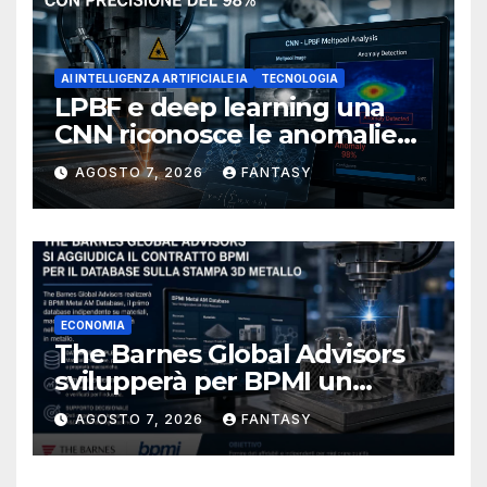
AI INTELLIGENZA ARTIFICIALE IA
TECNOLOGIA
LPBF e deep learning una
CNN riconosce le anomalie
del bagno di fusione
AGOSTO 7, 2026
FANTASY
ECONOMIA
The Barnes Global Advisors
svilupperà per BPMI un
database per la stampa 3D
AGOSTO 7, 2026
FANTASY
metallica destinata alla filiera
navale statunitense