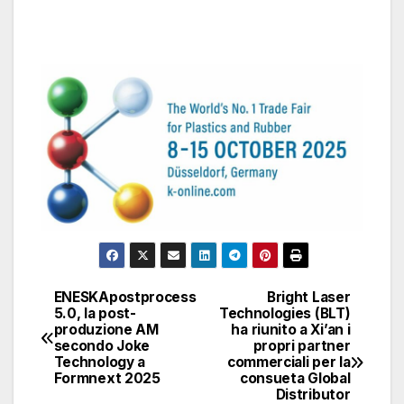
ENESKApostprocess
Bright Laser
Navigazione
5.0, la post-
Technologies (BLT)
produzione AM
ha riunito a Xi’an i
articoli
secondo Joke
propri partner
Technology a
commerciali per la
Formnext 2025
consueta Global
Distributor