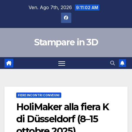
Salta
Ven. Ago 7th, 2026
9:11:03 AM
al
contenuto
Stampare in 3D
FIERE INCONTRI CONVEGNI
HoliMaker alla fiera K
di Düsseldorf (8–15
ottobre 2025)