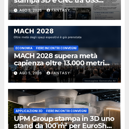
stampa 3D e CNC tra USS
Essex e Schofield Barracks
AGO 5, 2026
FANTASY
ECONOMIA
FIERE INCONTRI CONVEGNI
MACH 2028 supera metà
capienza oltre 13.000 metri
quadrati già prenotati
AGO 5, 2026
FANTASY
APPLICAZIONI 3D
FIERE INCONTRI CONVEGNI
UPM Group stampa in 3D uno
stand da 100 m² per EuroShop