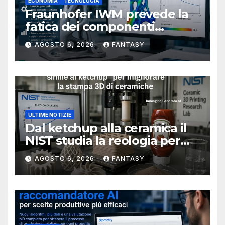
ECONOMIA
TECNOLOGIA
Fraunhofer IWM prevede la
fatica dei componenti
metallici stampati in 3D
AGOSTO 6, 2026
FANTASY
ULTIME NOTIZIE
Dal ketchup alla ceramica il
NIST studia la reologia per
rendere più affidabile la
AGOSTO 6, 2026
FANTASY
stampa 3D