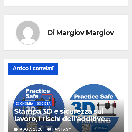
Di
Margiov Margiov
Articoli correlati
ECONOMIA
SOCIETÀ
Stampa 3D e sicurezza sul
lavoro, i rischi dell’additive
manufacturing secondo
AGO 7, 2026
FANTASY