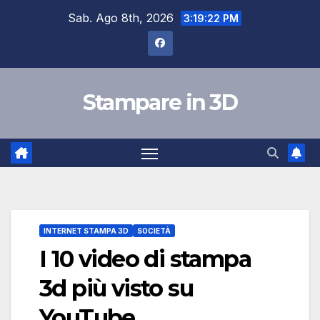
Salta
Sab. Ago 8th, 2026
3:19:23 PM
al
contenuto
Stampare in 3D
INTERNET STAMPA 3D
SOCIETÀ
I 10 video di stampa
3d più visto su
YouTube