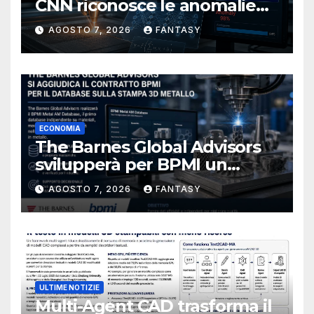
CNN riconosce le anomalie
del bagno di fusione
AGOSTO 7, 2026
FANTASY
ECONOMIA
The Barnes Global Advisors
svilupperà per BPMI un
database per la stampa 3D
AGOSTO 7, 2026
FANTASY
metallica destinata alla filiera
navale statunitense
ULTIME NOTIZIE
Multi-Agent CAD trasforma il