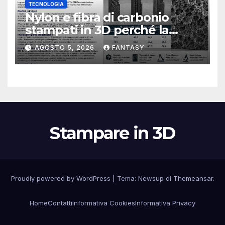
TECNOLOGIA
Nylon e fibra di carbonio
stampati in 3D perché la
resistenza agli urti dipende
AGOSTO 5, 2026
FANTASY
dal processo
Stampare in 3D
Proudly powered by WordPress
|
Tema:
Newsup
di
Themeansar
.
Home
Contatti
Informativa Cookies
Informativa Privacy