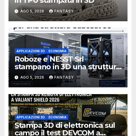
in TPU stampata in 3D
AGO 5, 2026
FANTASY
APPLICAZIONI 3D
ECONOMIA
Roboze e NESST Srl
stampano in 3D una struttura
CubeSat 3U in Carbon PEEK
AGO 5, 2026
FANTASY
APPLICAZIONI 3D
ECONOMIA
Stampa 3D di elettronica sul
campo il test DEVCOM a