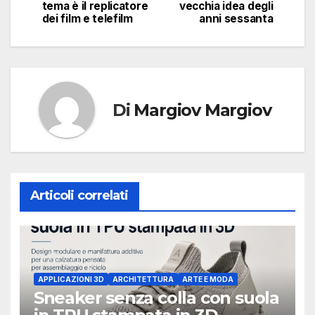
tema è il replicatore
vecchia idea degli
dei film e telefilm
anni sessanta
Di
Margiov Margiov
Articoli correlati
APPLICAZIONI 3D
ARCHITETTURA
ARTE E MODA
Sneaker senza colla con suola