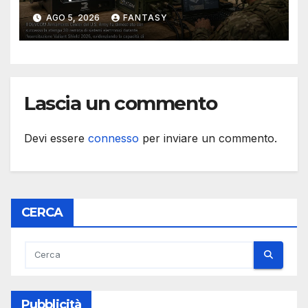
Valiant Shield 2026
AGO 5, 2026
FANTASY
Lascia un commento
Devi essere
connesso
per inviare un commento.
CERCA
Pubblicità