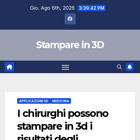
Salta
Gio. Ago 6th, 2026
3:39:42 PM
al
contenuto
Stampare in 3D
APPLICAZIONI 3D
MEDICINA
I chirurghi possono
stampare in 3d i
risultati degli