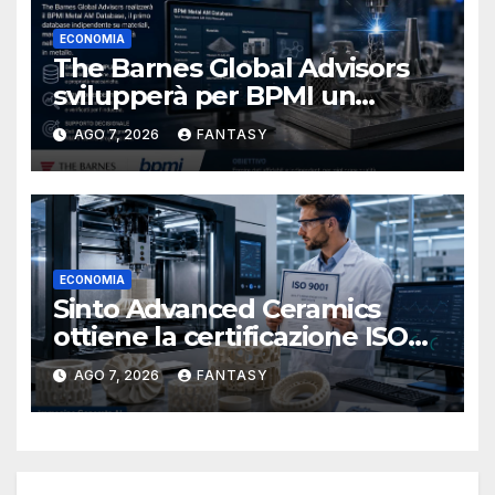
ECONOMIA
The Barnes Global Advisors
svilupperà per BPMI un
database per la stampa 3D
AGO 7, 2026
FANTASY
metallica destinata alla filiera
navale statunitense
ECONOMIA
Sinto Advanced Ceramics
ottiene la certificazione ISO
9001 per la stampa 3D di
AGO 7, 2026
FANTASY
ceramiche tecniche