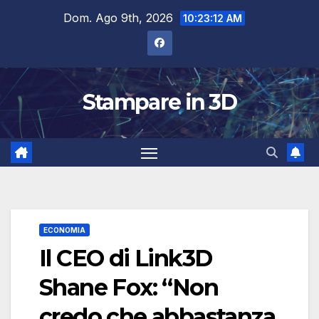
Salta
Dom. Ago 9th, 2026
10:23:13 AM
al
contenuto
Stampare in 3D
ECONOMIA
Il CEO di Link3D
Shane Fox: “Non
credo che abbastanza