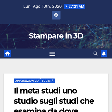
Salta
Lun. Ago 10th, 2026
7:27:22 AM
al
contenuto
Stampare in 3D
APPLICAZIONI 3D
SOCIETÀ
Il meta studi uno
studio sugli studi che
esamina da dove