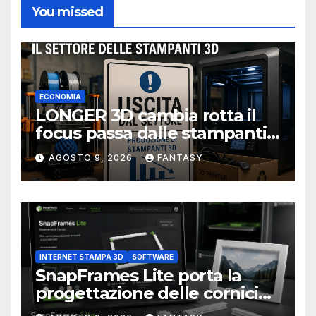
You missed
ECONOMIA
LONGER 3D cambia rotta il
focus passa dalle stampanti
3D alla stampa UV?
AGOSTO 9, 2026
FANTASY
INTERNET STAMPA 3D
SOFTWARE
SnapFrames Lite porta la
progettazione delle cornici
personalizzate direttamente