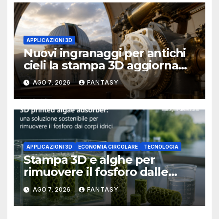
APPLICAZIONI 3D
Nuovi ingranaggi per antichi
cieli la stampa 3D aggiorna
un osservatorio del 1930 della
AGO 7, 2026
FANTASY
University of Arkansas at
Little Rock
APPLICAZIONI 3D
ECONOMIA CIRCOLARE
TECNOLOGIA
Stampa 3D e alghe per
rimuovere il fosforo dalle
acque il progetto della
AGO 7, 2026
FANTASY
Florida Atlantic University