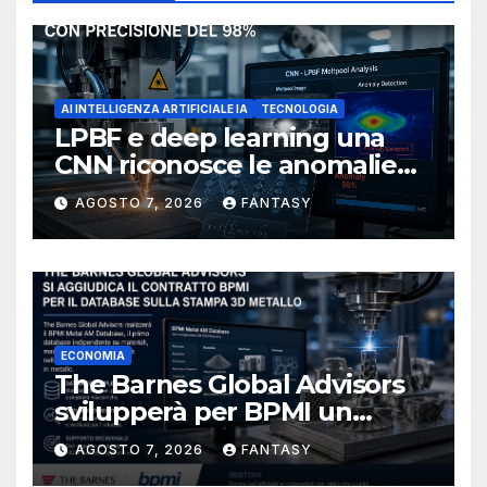
AI INTELLIGENZA ARTIFICIALE IA
TECNOLOGIA
LPBF e deep learning una
CNN riconosce le anomalie
del bagno di fusione
AGOSTO 7, 2026
FANTASY
ECONOMIA
The Barnes Global Advisors
svilupperà per BPMI un
database per la stampa 3D
AGOSTO 7, 2026
FANTASY
metallica destinata alla filiera