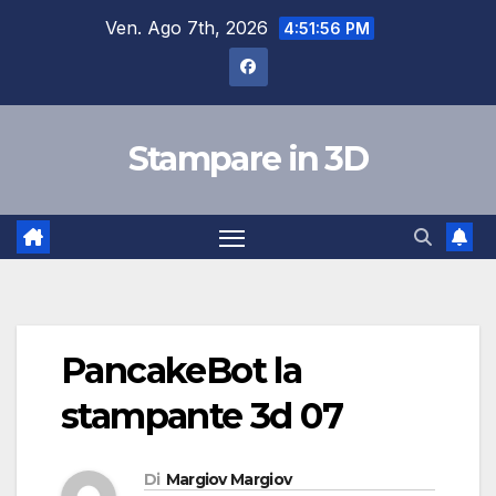
Salta
Ven. Ago 7th, 2026
4:51:56 PM
al
contenuto
Stampare in 3D
PancakeBot la
stampante 3d 07
Di
Margiov Margiov