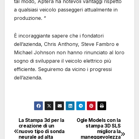
tal modo, Aptera ha notevoli vantaggi rispetto
a qualsiasi veicolo passeggeri attualmente in
produzione. “
È incoraggiante sapere che i fondatori
dell’azienda, Chris Anthony, Steve Fambro e
Michael Johnson non hanno rinunciato al loro
sogno di sviluppare il veicolo elettrico più
efficiente. Seguiremo da vicino i progressi
dell’azienda.
La Stampa 3d per la
Ogle Models con la
Navigazione
creazione di un
stampa 3D SLS
nuovo tipo di sonda
migliora la
articoli
neurale ad alta
maneggevolezza