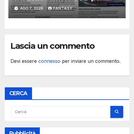
studiare il dialogo tra cancro
AGO 7, 2026
FANTASY
e cellule staminali
Lascia un commento
Devi essere
connesso
per inviare un commento.
CERCA
Pubblicità