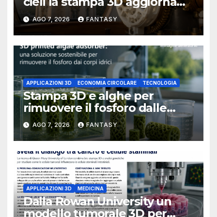
cieli la stampa 3D aggiorna
un osservatorio del 1930 della
AGO 7, 2026
FANTASY
University of Arkansas at
Little Rock
APPLICAZIONI 3D
ECONOMIA CIRCOLARE
TECNOLOGIA
Stampa 3D e alghe per
rimuovere il fosforo dalle
acque il progetto della
AGO 7, 2026
FANTASY
Florida Atlantic University
APPLICAZIONI 3D
MEDICINA
Dalla Rowan University un
modello tumorale 3D per