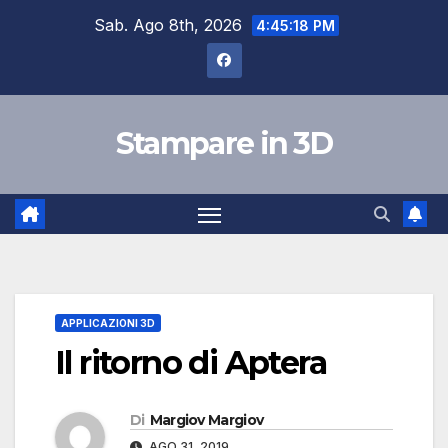
Salta
Sab. Ago 8th, 2026
4:45:18 PM
al
contenuto
Stampare in 3D
APPLICAZIONI 3D
Il ritorno di Aptera
Di
Margiov Margiov
AGO 31, 2019