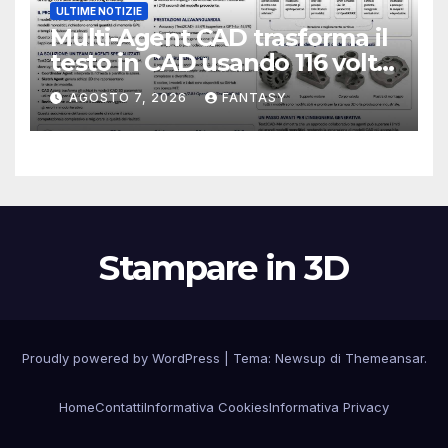
ULTIME NOTIZIE
Multi-Agent CAD trasforma il
testo in CAD usando 116 volte
meno token
AGOSTO 7, 2026
FANTASY
Stampare in 3D
Proudly powered by WordPress
|
Tema:
Newsup
di
Themeansar
.
Home
Contatti
Informativa Cookies
Informativa Privacy