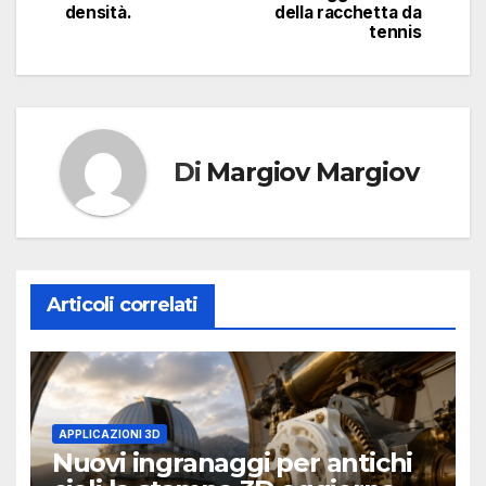
densità.
della racchetta da
tennis
Di
Margiov Margiov
Articoli correlati
APPLICAZIONI 3D
Nuovi ingranaggi per antichi