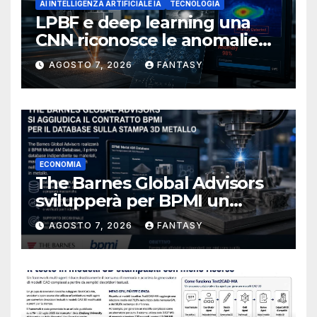
AI INTELLIGENZA ARTIFICIALE IA
TECNOLOGIA
LPBF e deep learning una
CNN riconosce le anomalie
del bagno di fusione
AGOSTO 7, 2026
FANTASY
ECONOMIA
The Barnes Global Advisors
svilupperà per BPMI un
database per la stampa 3D
AGOSTO 7, 2026
FANTASY
metallica destinata alla filiera
navale statunitense