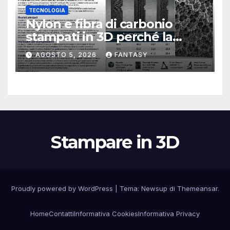
TECNOLOGIA
Nylon e fibra di carbonio
stampati in 3D perché la
resistenza agli urti dipende
AGOSTO 5, 2026
FANTASY
dal processo
Stampare in 3D
Proudly powered by WordPress
|
Tema:
Newsup
di
Themeansar
.
Home
Contatti
Informativa Cookies
Informativa Privacy