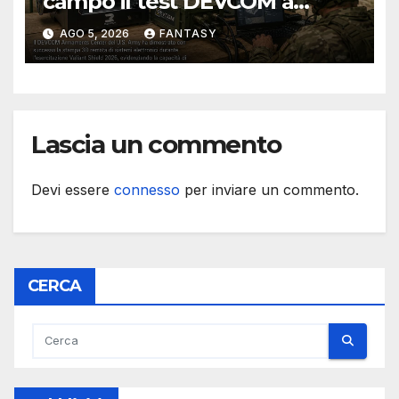
campo il test DEVCOM a
Valiant Shield 2026
AGO 5, 2026
FANTASY
Lascia un commento
Devi essere
connesso
per inviare un commento.
CERCA