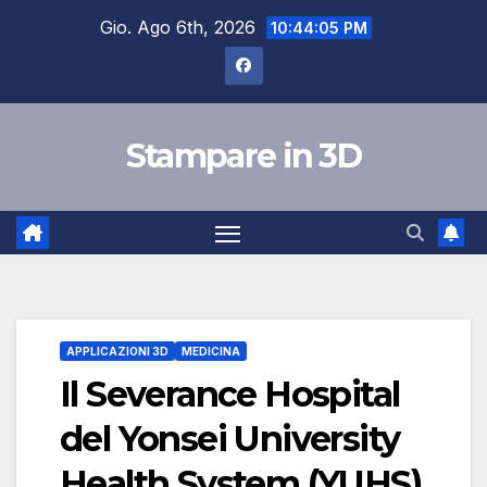
Salta
Gio. Ago 6th, 2026
10:44:06 PM
al
contenuto
Stampare in 3D
APPLICAZIONI 3D
MEDICINA
Il Severance Hospital
del Yonsei University
Health System (YUHS)