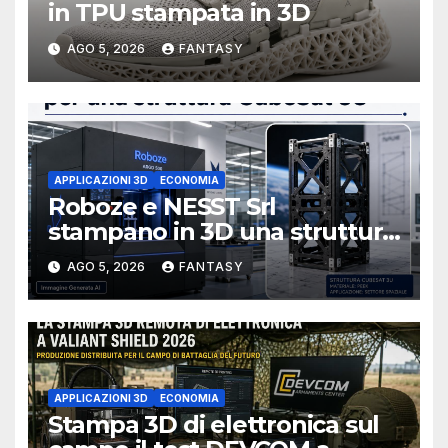
in TPU stampata in 3D
AGO 5, 2026
FANTASY
APPLICAZIONI 3D
ECONOMIA
Roboze e NESST Srl
stampano in 3D una struttura
CubeSat 3U in Carbon PEEK
AGO 5, 2026
FANTASY
APPLICAZIONI 3D
ECONOMIA
Stampa 3D di elettronica sul