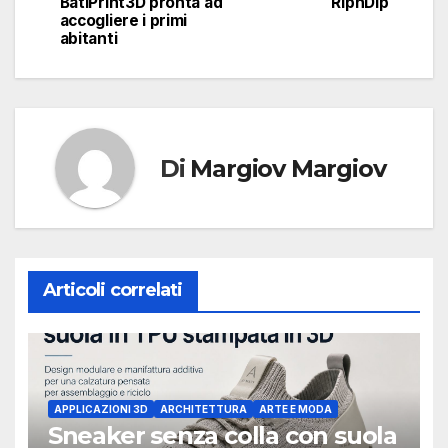
articoli
BatiPrint3D pronta ad
RipnDip
accogliere i primi
abitanti
Di
Margiov Margiov
Articoli correlati
APPLICAZIONI 3D
ARCHITETTURA
ARTE E MODA
Sneaker senza colla con suola