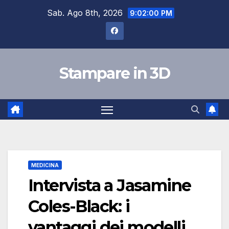
Salta
Sab. Ago 8th, 2026
9:02:02 PM
al
contenuto
Stampare in 3D
MEDICINA
Intervista a Jasamine
Coles-Black: i
vantaggi dei modelli