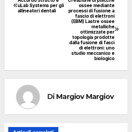
Accordo Structo e
Creazione di placche
Navigazione
uLab Systems per gli
ossee mediante
allineatori dentali
processi di fusione a
articoli
fascio di elettroni
(EBM) Lastre ossee
metalliche
ottimizzate per
topologia prodotte
dalla fusione di fasci
di elettroni: uno
studio meccanico e
biologico
Di
Margiov Margiov