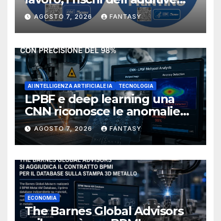
manufacturing secondo
AGOSTO 7, 2026
FANTASY
NIOSH
AI INTELLIGENZA ARTIFICIALE IA
TECNOLOGIA
LPBF e deep learning una
CNN riconosce le anomalie
del bagno di fusione
AGOSTO 7, 2026
FANTASY
ECONOMIA
The Barnes Global Advisors