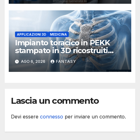
APPLICAZIONI 3D
MEDICINA
Impianto toracico in PEKK
stampato in 3D ricostruiti
sterno e costole dopo un
AGO 6, 2026
FANTASY
tumore raro
Lascia un commento
Devi essere
connesso
per inviare un commento.