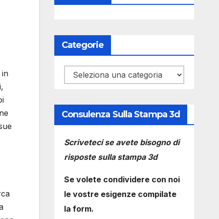
Categorie
Categorie
 in
,
oi
one
Consulenza Sulla Stampa 3d
 sue
Scriveteci se avete bisogno di
risposte sulla stampa 3d
Se volete condividere con noi
rca
le vostre esigenze compilate
a
la form.