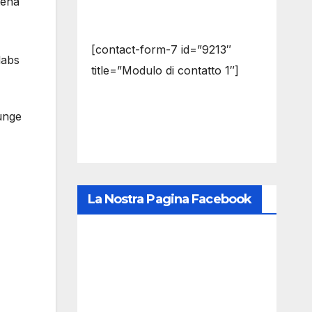
tena
[contact-form-7 id=”9213″
labs
title=”Modulo di contatto 1″]
unge
La Nostra Pagina Facebook