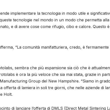
ende implementare la tecnologia in modo utile e significativ
e queste tecnologie nel mondo in un modo che permetta alla
nato, e di avere cose come rifugio, cibo e calore. Questo è
afferma, “La comunità manifatturiera, credo, è fermamente
rotolabs, sembra che più espansione sia ciò che è attualmen
Protolabs è ora la più veloce che sia mai stata, grazie in part
pid Manufacturing Group del New Hampshire. “Siamo in grado
a offerta di lamiera in soli tre giorni, che nelle aziende di la
e Holt.
cinto di lanciare l’offerta di DMLS (Direct Metal Sintering L