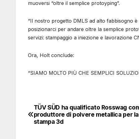
muoversi “oltre il semplice protoyping”.
“Il nostro progetto DMLS ad alto fabbisogno è c
posizionarci per andare oltre la semplice proto
servizi: stampaggio a iniezione e lavorazione C
Ora, Holt conclude:
“SIAMO MOLTO PIÙ CHE SEMPLICI SOLUZION
TÜV SÜD ha qualificato Rosswag co
Navigazione
produttore di polvere metallica per la
articoli
stampa 3d