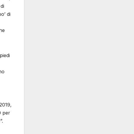
di
o’ di
che
piedi
no
 2019,
D per
”.