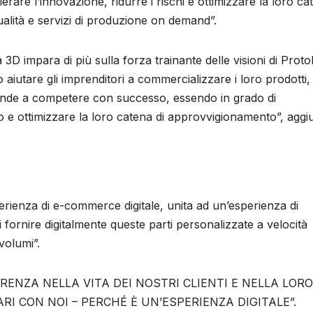
erare l’innovazione, ridurre i rischi e ottimizzare la loro ca
 qualità e servizi di produzione on demand”.
a 3D impara di più sulla forza trainante delle visioni di Proto
 aiutare gli imprenditori a commercializzare i loro prodotti,
ende a competere con successo, essendo in grado di
 e ottimizzare la loro catena di approvvigionamento”, aggi
erienza di e-commerce digitale, unita ad un’esperienza di
fornire digitalmente queste parti personalizzate a velocità
volumi”.
RENZA NELLA VITA DEI NOSTRI CLIENTI E NELLA LORO
ARI CON NOI – PERCHÉ È UN’ESPERIENZA DIGITALE”.