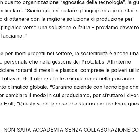
 In quanto organizzazione “agnostica della tecnologia”, la gu
ticolare. “Siamo qui per aiutare gli ingegneri a progettare 
o di ottenere con la migliore soluzione di produzione per
i spingiamo verso una soluzione o l’altra – proviamo davvero
e facciamo. “
er molti progetti nel settore, la sostenibilità è anche una
o personale che nella gestione dei Protolabs. All’interno
ciclare rottami di metalli e plastica, comprese le polveri utili
ttavia, Holt ritiene che le aziende siano nella posizione
nto climatico globale. “Saranno aziende con tecnologie che
cambiare il modo in cui produciamo, per sfruttare i diver
a Holt, “Queste sono le cose che stanno per risolvere ques
E, NON SARÀ ACCADEMIA SENZA COLLABORAZIONE C