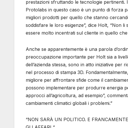
prestazioni sfruttando le tecnologie pertinenti.
Protolabs in questo caso è un punto di forza par
migliori prodotti per quello che stanno cercand
soddisfare le loro esigenze”, dice Holt, “Non l
essere molto incentrati sul cliente in quello ch
Anche se apparentemente è una parola d’ordine p
preoccupazione importante per Holt sia a livell
dell’azienda stessa, sono in atto iniziative per ri
nel processo di stampa 3D. Fondamentalmente, tu
migliore per affrontare sfide come il cambiame
possono implementare per produrre energia per 
approcci all’agricoltura, ad esempio”, comment
cambiamenti climatici globali i problemi.”
“NON SARÀ UN POLITICO. E FRANCAMENT
GLI AFFARI “.