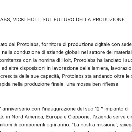
LABS, VICKI HOLT, SUL FUTURO DELLA PRODUZIONE
gato del Protolabs, fornitore di produzione digitale con sede
nella conduzione di aziende globali nel settore dei materiali
comitanza con la nomina di Holt, Protolabs ha lanciato i su
e ad altre disposizioni in lavorazione della lamiera, lavorazi
rescita delle sue capacità, Protolabs sta andando oltre le
pida nella produzione finale, una mossa ben riflessa
 ° anniversario con l’inaugurazione del suo 12 ° impianto di
ità, in Nord America, Europa e Giappone, l’azienda serve ci
 milioni di componenti ogni anno. “La nostra missione”, spieg