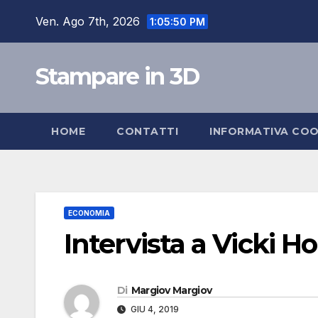
Salta
Ven. Ago 7th, 2026
1:05:51 PM
al
contenuto
Stampare in 3D
HOME
CONTATTI
INFORMATIVA COO
ECONOMIA
Intervista a Vicki Ho
Di
Margiov Margiov
GIU 4, 2019