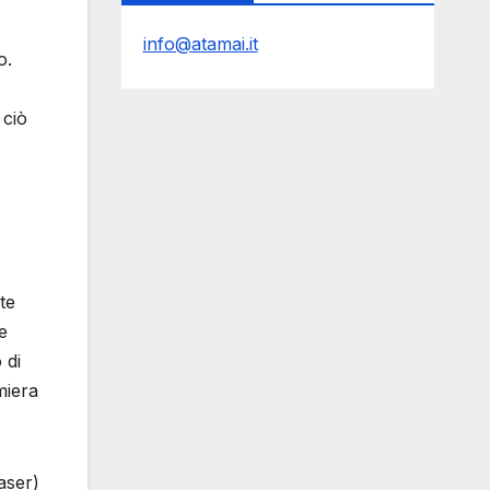
info@atamai.it
o.
 ciò
te
e
 di
miera
aser)