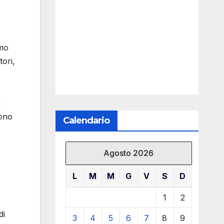
amo
tori,
a
sono
Calendario
Agosto 2026
L
M
M
G
V
S
D
1
2
di
3
4
5
6
7
8
9