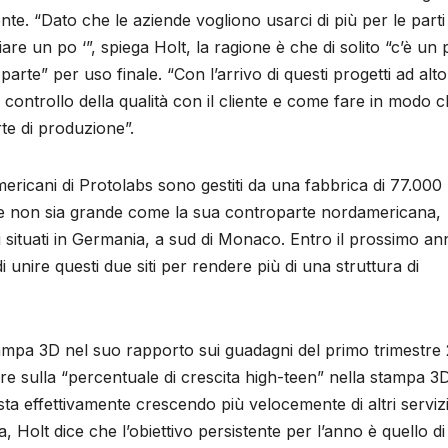
nte. “Dato che le aziende vogliono usarci di più per le parti 
re un po ‘”, spiega Holt, la ragione è che di solito “c’è un p
parte” per uso finale. “Con l’arrivo di questi progetti ad alto
ontrollo della qualità con il cliente e come fare in modo 
te di produzione”.
mericani di Protolabs sono gestiti da una fabbrica di 77.000 
ne non sia grande come la sua controparte nordamericana,
 situati in Germania, a sud di Monaco. Entro il prossimo an
 unire questi due siti per rendere più di una struttura di
ampa 3D nel suo rapporto sui guadagni del primo trimestre
e sulla “percentuale di crescita high-teen” nella stampa 3
ta effettivamente crescendo più velocemente di altri servizi
a, Holt dice che l’obiettivo persistente per l’anno è quello di