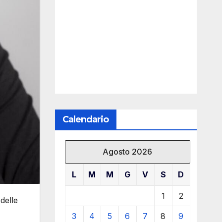
Calendario
Agosto 2026
L
M
M
G
V
S
D
1
2
delle
3
4
5
6
7
8
9