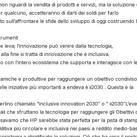
n riguardi la vendita di prodotti e servizi, ma la soluzione 
 qualcuno, accetteranno di darti dei soldi per farlo
o sull’affrontare le sfide dello sviluppo di oggi costruendo 
trumenti
 leva; l’innovazione può venire dalla tecnologia,
lla fine si tratta di innovazione che è inclusiva.
mo con l’intero ecosistema che supporta e interagisce con l
namiche e produttive per raggiungere un obiettivo condiviso
e iniziative più importanti a endeva è ii2030 . Questa è la
erlino chiamato “inclusive innovation 2030″ o ” ii2030″L’ev
li che sfruttano la tecnologia per raggiungere gli Obiettivi d
nsavamo che HP sarebbe stata perfetta per la pista di sta
iva più circolare e inclusiva nei paesi a reddito medio-ba
sistema e identificato le soluzioni. Ciò che ha reso il nost