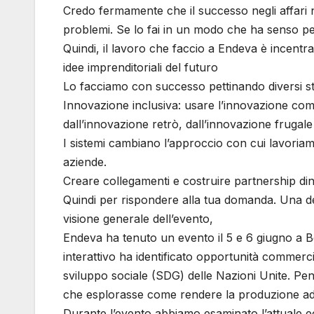
Credo fermamente che il successo negli affari no
problemi. Se lo fai in un modo che ha senso per
Quindi, il lavoro che faccio a Endeva è incentrat
idee imprenditoriali del futuro
Lo facciamo con successo pettinando diversi s
Innovazione inclusiva: usare l’innovazione come
dall’innovazione retrò, dall’innovazione frugale a
I sistemi cambiano l’approccio con cui lavoria
aziende.
Creare collegamenti e costruire partnership di
Quindi per rispondere alla tua domanda. Una dell
visione generale dell’evento,
Endeva ha tenuto un evento il 5 e 6 giugno a B
interattivo ha identificato opportunità commercia
sviluppo sociale (SDG) delle Nazioni Unite. Pe
che esplorasse come rendere la produzione addit
Durante l’evento abbiamo esaminato l’attuale eco