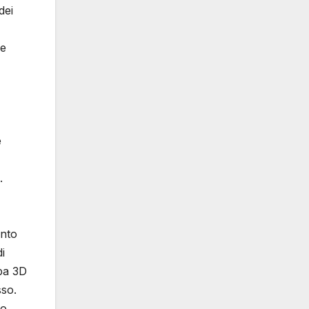
dei
le
e
.
ento
i
mpa 3D
sso.
ro