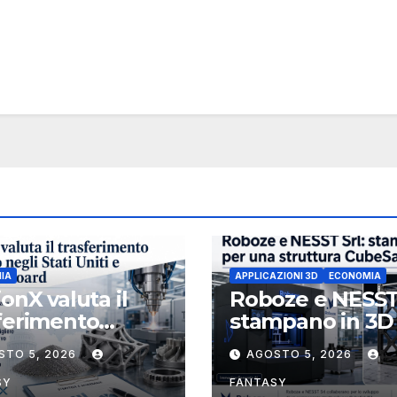
IA
APPLICAZIONI 3D
ECONOMIA
ionX valuta il
Roboze e NESST
ferimento
stampano in 3D
etario negli Stati
struttura CubeS
STO 5, 2026
AGOSTO 5, 2026
 e rafforza il
3U in Carbon P
d, ha nominato
SY
FANTASY