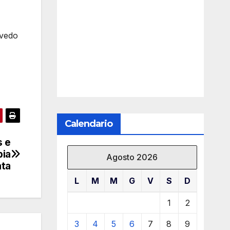
 vedo
Calendario
s e
pia
Agosto 2026
ata
L
M
M
G
V
S
D
1
2
3
4
5
6
7
8
9