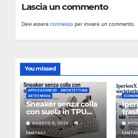
Lascia un commento
indipendente non
esecutivo
Devi essere
connesso
per inviare un commento.
You missed
APPLICAZIONI 3D
ARCHITETTURA
ARTE E MODA
ECONOM
Sneaker senza colla
Iper
con suola in TPU
tras
stampata in 3D
soci
AGOSTO 5, 2026
AGO
Uniti
boar
FANTASY
FANTA