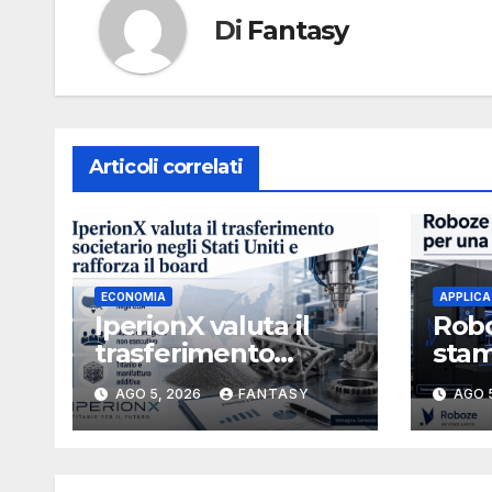
Di
Fantasy
Articoli correlati
ECONOMIA
APPLICA
IperionX valuta il
Robo
trasferimento
stam
societario negli Stati
stru
AGO 5, 2026
FANTASY
AGO 
Uniti e rafforza il
3U i
board, ha nominato
Michael J. Loparco
amministratore