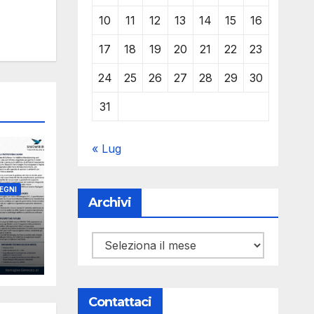
10
11
12
13
14
15
16
17
18
19
20
21
22
23
24
25
26
27
28
29
30
31
« Lug
EGNI
Archivi
C
Archivi
Y
ks
Contattaci