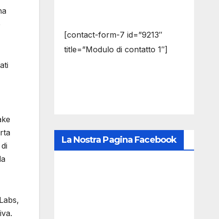
ha
e
[contact-form-7 id=”9213″
title=”Modulo di contatto 1″]
ati
ake
rta
La Nostra Pagina Facebook
di
la
 Labs,
iva.