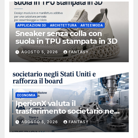
APPLICAZIONI 3D
ARCHITETTURA
ARTE E MODA
Sneaker senza colla con
suola in TPU stampata in 3D
AGOSTO 5, 2026
FANTASY
ECONOMIA
IperionX valuta il
trasferimento societario negli
Stati Uniti e rafforza il board,
AGOSTO 5, 2026
FANTASY
ha nominato Michael J.
Loparco amministratore