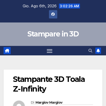
Salta
Gio. Ago 6th, 2026
3:02:26 AM
al
contenuto
Stampare in 3D
Stampante 3D Toala
Z-Infinity
Di
Margiov Margiov