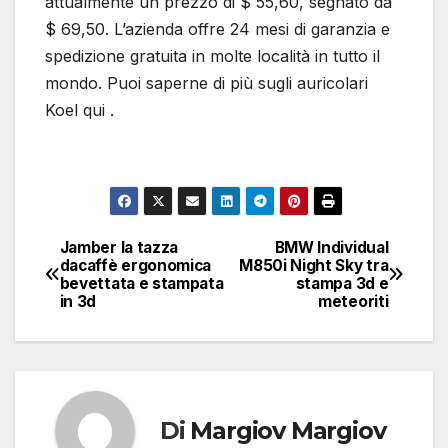
attualmente un prezzo di $ 55,60, segnato da
$ 69,50. L’azienda offre 24 mesi di garanzia e
spedizione gratuita in molte località in tutto il
mondo. Puoi saperne di più sugli auricolari
Koel qui .
Jamber la tazza
BMW Individual
Navigazione
dacaffè ergonomica
M850i Night Sky tra
bevettata e stampata
stampa 3d e
articoli
in 3d
meteoriti
Di
Margiov Margiov