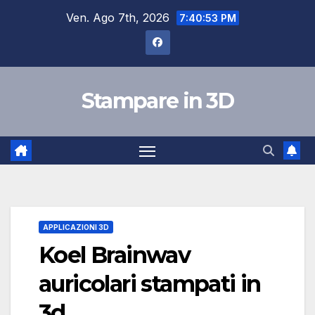
Salta
Ven. Ago 7th, 2026
7:40:54 PM
al
contenuto
Stampare in 3D
APPLICAZIONI 3D
Koel Brainwav
auricolari stampati in
3d