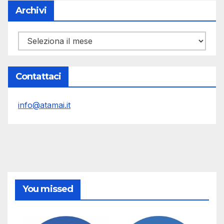
Archivi
Archivi
Contattaci
info@atamai.it
You missed