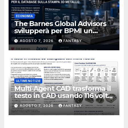
ECONOMIA
The Barnes Global Advisors
svilupperà per BPMI un
database per la stampa 3D
AGOSTO 7, 2026
FANTASY
metallica destinata alla filiera
navale statunitense
ULTIME NOTIZIE
Multi-Agent CAD trasforma il
testo in CAD usando 116 volte
meno token
AGOSTO 7, 2026
FANTASY