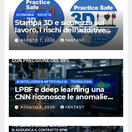
ECONOMIA
SOCIETÀ
Stampa 3D e sicurezza sul
lavoro, i rischi dell’additive
manufacturing secondo
AGOSTO 7, 2026
FANTASY
NIOSH
AI INTELLIGENZA ARTIFICIALE IA
TECNOLOGIA
LPBF e deep learning una
CNN riconosce le anomalie
del bagno di fusione
AGOSTO 7, 2026
FANTASY