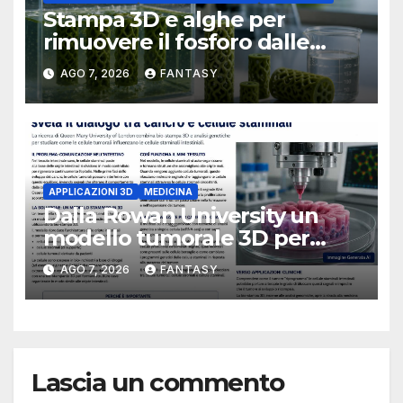
Stampa 3D e alghe per
rimuovere il fosforo dalle
acque il progetto della
AGO 7, 2026
FANTASY
Florida Atlantic University
APPLICAZIONI 3D
MEDICINA
Dalla Rowan University un
modello tumorale 3D per
studiare il dialogo tra cancro
AGO 7, 2026
FANTASY
e cellule staminali
Lascia un commento