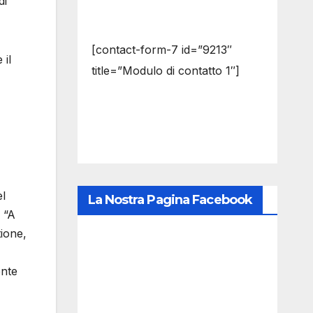
di
[contact-form-7 id=”9213″
 il
title=”Modulo di contatto 1″]
el
La Nostra Pagina Facebook
 “A
ione,
ente