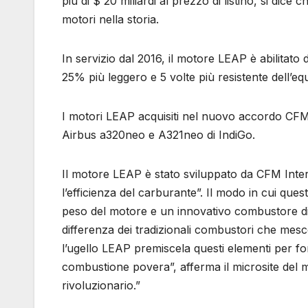
più di $ 20 miliardi al prezzo di listino, si dice 
motori nella storia.
In servizio dal 2016, il motore LEAP è abilitato d
25% più leggero e 5 volte più resistente dell’e
I motori LEAP acquisiti nel nuovo accordo CFM s
Airbus a320neo e A321neo di IndiGo.
Il motore LEAP è stato sviluppato da CFM Inter
l’efficienza del carburante”. Il modo in cui ques
peso del motore e un innovativo combustore dip
differenza dei tradizionali combustori che mesc
l’ugello LEAP premiscela questi elementi per f
combustione povera”, afferma il microsite de
rivoluzionario.”