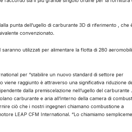
che l’accordo sia il più grande singolo ordine per la fornitura 
alla punta dell’ugello di carburante 3D di riferimento , che è
quivalente convenzionato.
aranno utilizzati per alimentare la flotta di 280 aeromobili
national per “stabilire un nuovo standard di settore per
to viene raggiunto è attraverso una significativa riduzione d
endente dalla premiscelazione nell’ugello del carburante .
olano carburante e aria all’interno della camera di combust
ornire ciò che i nostri ingegneri chiamano combustione a
l motore LEAP CFM International. “Lo chiamiamo semplicem