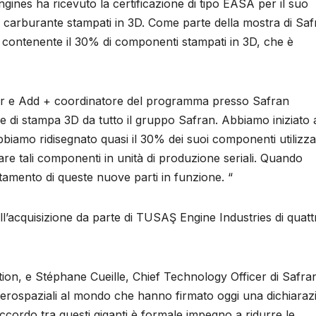
ngines ha ricevuto la certificazione di tipo EASA per il suo
i carburante stampati in 3D. Come parte della mostra di Saf
 contenente il 30% di componenti stampati in 3D, che è
r e Add + coordinatore del programma presso Safran
 di stampa 3D da tutto il gruppo Safran. Abbiamo iniziato 
bbiamo ridisegnato quasi il 30% dei suoi componenti utilizz
rare tali componenti in unità di produzione seriali. Quando
tamento di queste nuove parti in funzione. “
ll’acquisizione da parte di TUSAŞ Engine Industries di quatt
on, e Stéphane Cueille, Chief Technology Officer di Safra
 aerospaziali al mondo che hanno firmato oggi una dichiaraz
L’accordo tra questi giganti è formale impegno a ridurre le