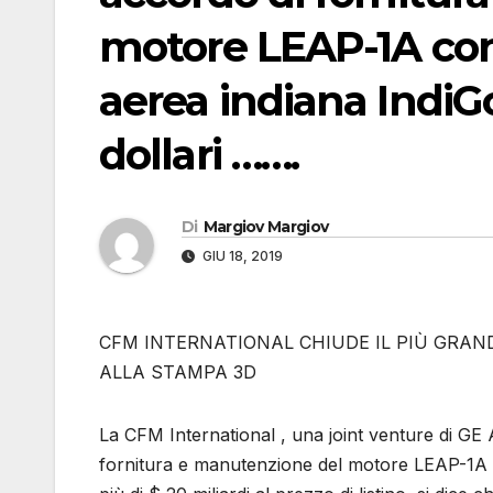
motore LEAP-1A con
aerea indiana IndiGo
dollari …….
Di
Margiov Margiov
GIU 18, 2019
CFM INTERNATIONAL CHIUDE IL PIÙ GRAND
ALLA STAMPA 3D
La CFM International , una joint venture di GE 
fornitura e manutenzione del motore LEAP-1A c