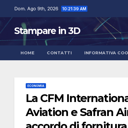
Salta
Dom. Ago 9th, 2026
10:21:40 AM
al
contenuto
Stampare in 3D
HOME
CONTATTI
INFORMATIVA COO
ECONOMIA
La CFM International
Aviation e Safran Ai
accordo di fornitur