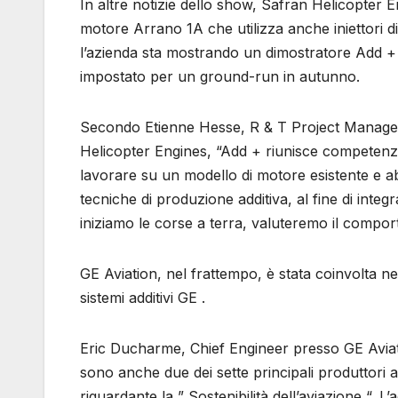
In altre notizie dello show, Safran Helicopter E
motore Arrano 1A che utilizza anche iniettori d
l’azienda sta mostrando un dimostratore Add +
impostato per un ground-run in autunno.
Secondo Etienne Hesse, R & T Project Manage
Helicopter Engines, “Add + riunisce competenze
lavorare su un modello di motore esistente e a
tecniche di produzione additiva, al fine di integ
iniziamo le corse a terra, valuteremo il compor
GE Aviation, nel frattempo, è stata coinvolta ne
sistemi additivi GE .
Eric Ducharme, Chief Engineer presso GE Aviati
sono anche due dei sette principali produttori
riguardante la ” Sostenibilità dell’aviazione “. 