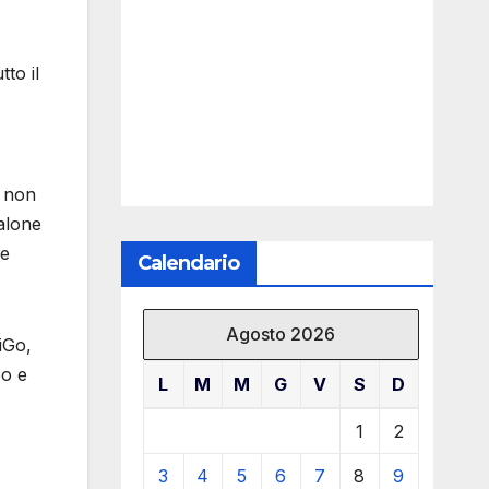
to il
, non
alone
re
Calendario
Agosto 2026
iGo,
eo e
L
M
M
G
V
S
D
1
2
3
4
5
6
7
8
9