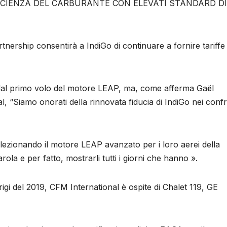
FFICIENZA DEL CARBURANTE CON ELEVATI STANDARD DI
nership consentirà a IndiGo di continuare a fornire tariffe
 dal primo volo del motore LEAP, ma, come afferma Gaël
 “Siamo onorati della rinnovata fiducia di IndiGo nei confr
elezionando il motore LEAP avanzato per i loro aerei della
la e per fatto, mostrarli tutti i giorni che hanno ».
igi del 2019, CFM International è ospite di Chalet 119, GE