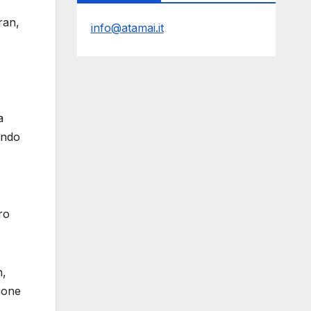
ran,
info@atamai.it
a
ando
ro
n,
ione